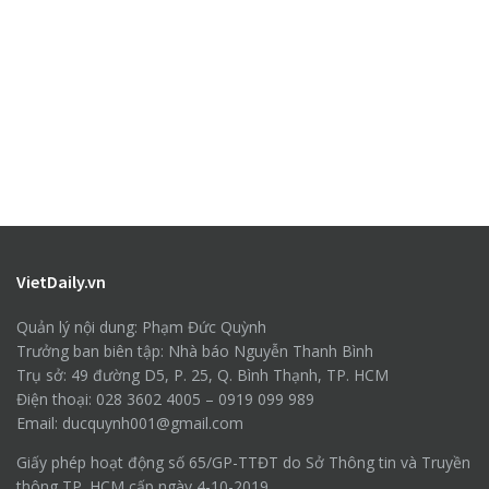
VietDaily.vn
Quản lý nội dung: Phạm Đức Quỳnh
Trưởng ban biên tập: Nhà báo Nguyễn Thanh Bình
Trụ sở: 49 đường D5, P. 25, Q. Bình Thạnh, TP. HCM
Điện thoại: 028 3602 4005 – 0919 099 989
Email: ducquynh001@gmail.com
Giấy phép hoạt động số 65/GP-TTĐT do Sở Thông tin và Truyền
thông TP. HCM cấp ngày 4-10-2019