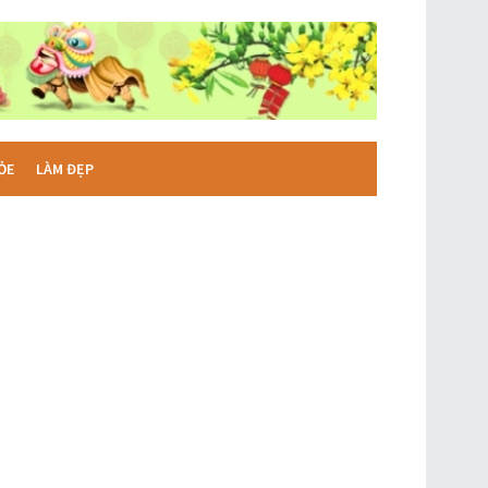
ỎE
LÀM ĐẸP