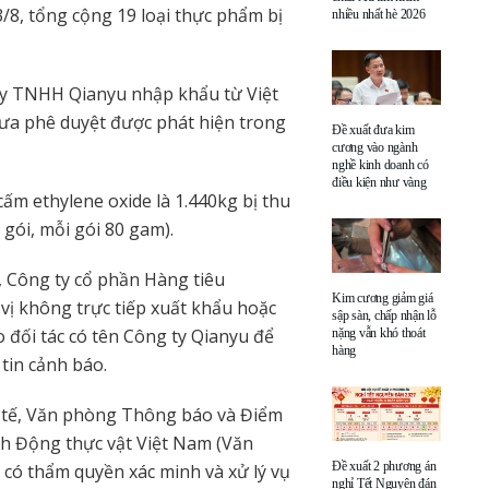
8, tổng cộng 19 loại thực phẩm bị
nhiều nhất hè 2026
 ty TNHH Qianyu nhập khẩu từ Việt
ưa phê duyệt được phát hiện trong
Đề xuất đưa kim
cương vào ngành
nghề kinh doanh có
điều kiện như vàng
cấm ethylene oxide là 1.440kg bị thu
gói, mỗi gói 80 gam).
y, Công ty cổ phần Hàng tiêu
Kim cương giảm giá
ị không trực tiếp xuất khẩu hoặc
sập sàn, chấp nhận lỗ
đối tác có tên Công ty Qianyu để
nặng vẫn khó thoát
hàng
tin cảnh báo.
tế, Văn phòng Thông báo và Điểm
ịch Động thực vật Việt Nam (Văn
Đề xuất 2 phương án
có thẩm quyền xác minh và xử lý vụ
nghỉ Tết Nguyên đán