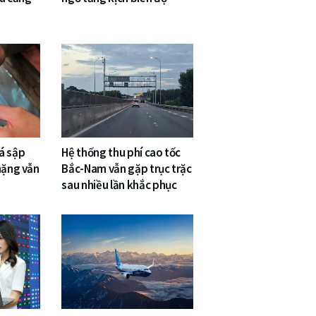
á sập
Hệ thống thu phí cao tốc
nặng vẫn
Bắc-Nam vẫn gặp trục trặc
sau nhiều lần khắc phục