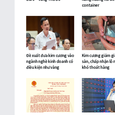
container
Đề xuất đưa kim cương vào
Kim cương giảm gi
ngành nghề kinh doanh có
sàn, chấp nhận lỗ 
điều kiện như vàng
khó thoát hàng