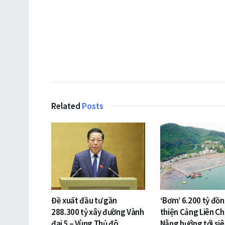
Related
Posts
Đề xuất đầu tư gần
‘Bơm’ 6.200 tỷ đồ
288.300 tỷ xây đường Vành
thiện Cảng Liên Ch
đai 5 – Vùng Thủ đô
Nẵng hướng tới si