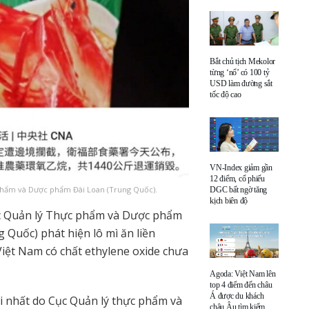
Bắt chủ tịch Mekolor
từng ‘nổ’ có 100 tỷ
USD làm đường sắt
tốc độ cao
VN-Index giảm gần
12 điểm, cổ phiếu
phẩm và Dược phẩm Đài Loan (Trung Quốc).
DGC bất ngờ tăng
kịch biên độ
ục Quản lý Thực phẩm và Dược phẩm
 Quốc) phát hiện lô mì ăn liền
iệt Nam có chất ethylene oxide chưa
Agoda: Việt Nam lên
top 4 điểm đến châu
Á được du khách
i nhất do Cục Quản lý thực phẩm và
châu Âu tìm kiếm