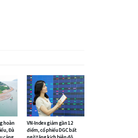
ng hoàn
VN-Index giảm gần 12
iểu, Đà
điểm, cổ phiếu DGC bất
êu cảng
ngờ tăng kịch biên độ