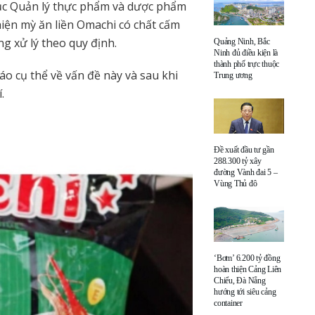
ục Quản lý thực phẩm và dược phẩm
hiện mỳ ăn liền Omachi có chất cấm
ng xử lý theo quy định.
Quảng Ninh, Bắc
Ninh đủ điều kiện là
thành phố trực thuộc
 cụ thể về vấn đề này và sau khi
Trung ương
.
Đề xuất đầu tư gần
288.300 tỷ xây
đường Vành đai 5 –
Vùng Thủ đô
‘Bơm’ 6.200 tỷ đồng
hoàn thiện Cảng Liên
Chiểu, Đà Nẵng
hướng tới siêu cảng
container