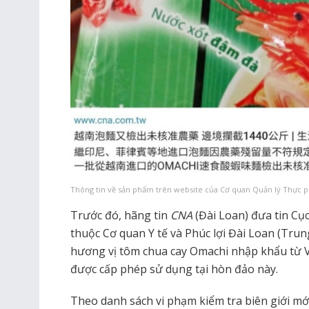
Thông tin về sản phẩm trên website của Cơ quan Quản lý Thực 
Trước đó, hãng tin
CNA
(Đài Loan) đưa tin C
thuộc Cơ quan Y tế và Phúc lợi Đài Loan (Trung
hương vị tôm chua cay Omachi nhập khẩu từ V
được cấp phép sử dụng tại hòn đảo này.
Theo danh sách vi phạm kiểm tra biên giới mớ