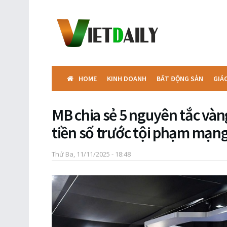
HOME
KINH DOANH
BẤT ĐỘNG SẢN
GIÁ
MB chia sẻ 5 nguyên tắc vàn
tiền số trước tội phạm mạn
Thứ Ba, 11/11/2025 - 18:48