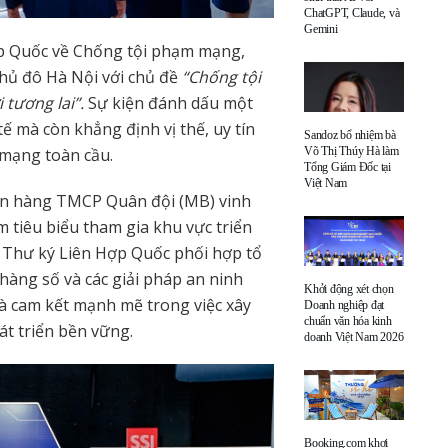
ChatGPT, Claude, và
Gemini
p Quốc về Chống tội phạm mạng,
Thủ đô Hà Nội với chủ đề
“Chống tội
tương lai”.
Sự kiện đánh dấu một
ế mà còn khẳng định vị thế, uy tín
Sandoz bổ nhiệm bà
Võ Thị Thúy Hà làm
 mạng toàn cầu.
Tổng Giám Đốc tại
Việt Nam
ân hàng TMCP Quân đội (MB) vinh
 tiêu biểu tham gia khu vực triển
 Thư ký Liên Hợp Quốc phối hợp tổ
 hàng số và các giải pháp an ninh
Khởi động xét chọn
và cam kết mạnh mẽ trong việc xây
Doanh nghiệp đạt
chuẩn văn hóa kinh
t triển bền vững.
doanh Việt Nam 2026
Booking.com khơi