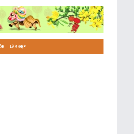
ỎE
LÀM ĐẸP