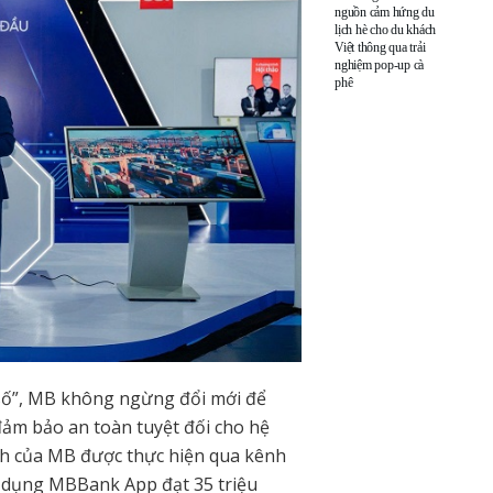
nguồn cảm hứng du
lịch hè cho du khách
Việt thông qua trải
nghiệm pop-up cà
phê
số”, MB không ngừng đổi mới để
đảm bảo an toàn tuyệt đối cho hệ
ịch của MB được thực hiện qua kênh
g dụng MBBank App đạt 35 triệu