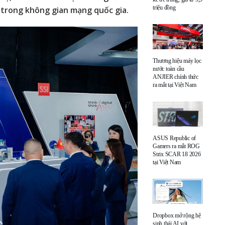
triệu đồng
n trong không gian mạng quốc gia.
Thương hiệu máy lọc
nước toàn cầu
ANJIER chính thức
ra mắt tại Việt Nam
ASUS Republic of
Gamers ra mắt ROG
Strix SCAR 18 2026
tại Việt Nam
Dropbox mở rộng hệ
sinh thái AI với