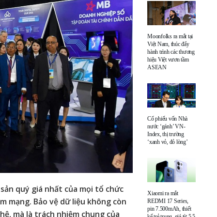
Moonfolks ra mắt tại
Việt Nam, thúc đẩy
hành trình các thương
hiệu Việt vươn tầm
ASEAN
Cổ phiếu vốn Nhà
nước ‘gánh’ VN-
Index, thị trường
‘xanh vỏ, đỏ lòng’
 sản quý giá nhất của mọi tổ chức
Xiaomi ra mắt
ạm mạng. Bảo vệ dữ liệu không còn
REDMI 17 Series,
pin 7.500mAh, thiết
ghệ, mà là trách nhiệm chung của
kế trẻ trung, giá từ 5,5