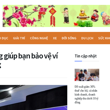
O DỤC
GIẢI TRÍ
CÔNG NGHỆ
XE
ĐỜI SỐNG
DU LỊCH
SỨC KH
g giúp bạn bảo vệ ví
Tin cập nhật
g
Đề xuất giảm 30%
thuế cho hộ, cá nhân
kinh doanh, doanh
nghiệp thu dưới 10 tỷ
đồng