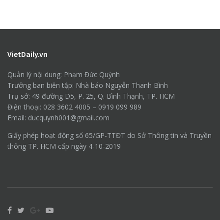
VietDaily.vn
Quản lý nội dung: Phạm Đức Quỳnh
Trưởng ban biên tập: Nhà báo Nguyễn Thanh Bình
Trụ sở: 49 đường D5, P. 25, Q. Bình Thạnh, TP. HCM
Điện thoại: 028 3602 4005 – 0919 099 989
Email: ducquynh001@gmail.com
Giấy phép hoạt động số 65/GP-TTĐT do Sở Thông tin và Truyền
thông TP. HCM cấp ngày 4-10-2019