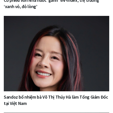
Cổ phiếu vốn Nhà nước ‘gánh’ VN-Index, thị trường
‘xanh vỏ, đỏ lòng’
Sandoz bổ nhiệm bà Võ Thị Thúy Hà làm Tổng Giám Đốc
tại Việt Nam