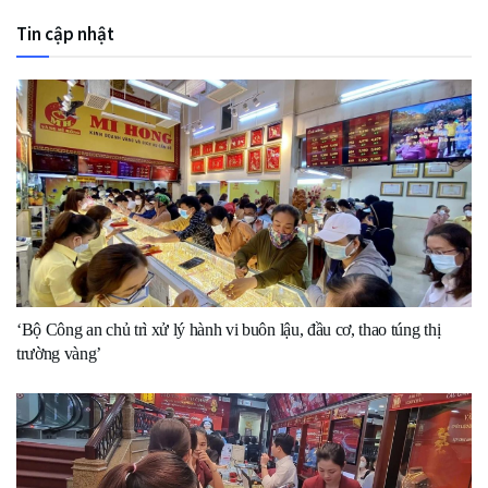
Tin cập nhật
‘Bộ Công an chủ trì xử lý hành vi buôn lậu, đầu cơ, thao túng thị
trường vàng’