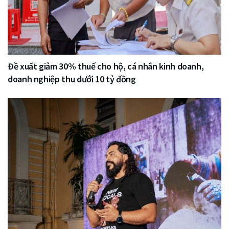
Đề xuất giảm 30% thuế cho hộ, cá nhân kinh doanh,
doanh nghiệp thu dưới 10 tỷ đồng