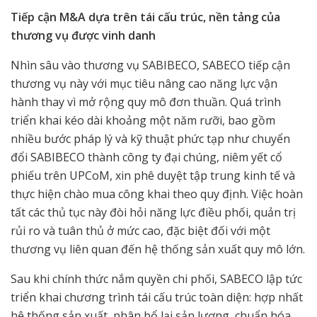
Tiếp cận M&A dựa trên tái cấu trúc, nền tảng của
thương vụ được vinh danh
Nhìn sâu vào thương vụ SABIBECO, SABECO tiếp cận
thương vụ này với mục tiêu nâng cao năng lực vận
hành thay vì mở rộng quy mô đơn thuần. Quá trình
triển khai kéo dài khoảng một năm rưỡi, bao gồm
nhiều bước pháp lý và kỹ thuật phức tạp như chuyển
đổi SABIBECO thành công ty đại chúng, niêm yết cổ
phiếu trên UPCoM, xin phê duyệt tập trung kinh tế và
thực hiện chào mua công khai theo quy định. Việc hoàn
tất các thủ tục này đòi hỏi năng lực điều phối, quản trị
rủi ro và tuân thủ ở mức cao, đặc biệt đối với một
thương vụ liên quan đến hệ thống sản xuất quy mô lớn.
Sau khi chính thức nắm quyền chi phối, SABECO lập tức
triển khai chương trình tái cấu trúc toàn diện: hợp nhất
hệ thống sản xuất, phân bổ lại sản lượng, chuẩn hóa