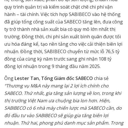
quy trình quản trị và kiểm soát chặt chẽ chi phí vận
hành – tài chính. Việc tích hợp SABIBECO vào hệ thống
đã giúp tổng công suất của SABECO tăng lên, đưa công
ty trở thành nhà sản xuất bia có quy mô lớn nhất thị
trường. Đồng thời, chi phí sản xuất bình quân được tối
ưu hóa đáng kể, tạo nền tảng cho việc cải thiện biên lợi
nhuận. Đồng thời, SABIBECO chuyển từ mức lỗ 76,5 tỷ
đồng của cùng kỳ năm trước sang ghi nhận 108 tỷ
đồng lợi nhuận trong 9 tháng đầu năm 2025.
Ông
Lester Tan, Tổng Giám đốc SABECO
chia sẻ
“Thương vụ M&A này mang lại 2 lợi ích chính cho
SABECO. Thứ nhất, gia tăng sản lượng về lon, trong khi
thị trường Việt Nam ưa chuộng bia lon hơn. Hiện,
SABIBECO có 6 nhà máy chiến lược mà SABECO cần, do
đó đầu tư vào SABIBECO sẽ giúp gia tăng biên lợi
nhuận. Thứ hai, phong phú danh mục sản phẩm. Trong