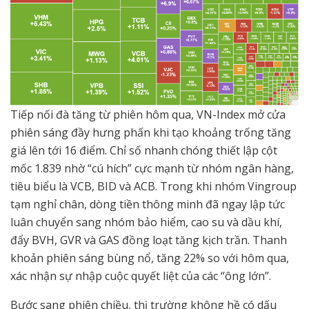
Tiếp nối đà tăng từ phiên hôm qua, VN-Index mở cửa
phiên sáng đầy hưng phấn khi tạo khoảng trống tăng
giá lên tới 16 điểm. Chỉ số nhanh chóng thiết lập cột
mốc 1.839 nhờ “cú hích” cực mạnh từ nhóm ngân hàng,
tiêu biểu là VCB, BID và ACB. Trong khi nhóm Vingroup
tạm nghỉ chân, dòng tiền thông minh đã ngay lập tức
luân chuyển sang nhóm bảo hiểm, cao su và dầu khí,
đẩy BVH, GVR và GAS đồng loạt tăng kịch trần. Thanh
khoản phiên sáng bùng nổ, tăng 22% so với hôm qua,
xác nhận sự nhập cuộc quyết liệt của các “ông lớn”.
Bước sang phiên chiều, thị trường không hề có dấu