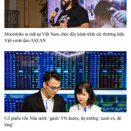
Moonfolks ra mắt tại Việt Nam, thúc đẩy hành trình các thương hiệu
Việt vươn tầm ASEAN
Cổ phiếu vốn Nhà nước ‘gánh’ VN-Index, thị trường ‘xanh vỏ, đỏ
lòng’