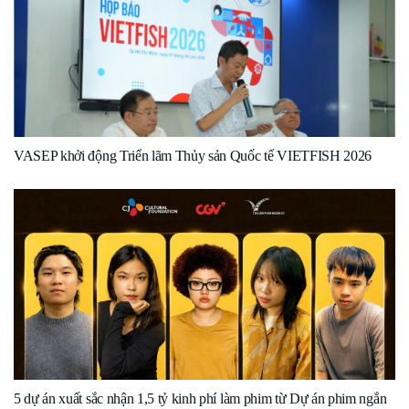
VASEP khởi động Triển lãm Thủy sản Quốc tế VIETFISH 2026
5 dự án xuất sắc nhận 1,5 tỷ kinh phí làm phim từ Dự án phim ngắn