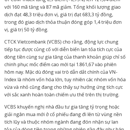
với 160 mã tăng và 87 mã giảm. Tổng khối lượng giao
dịch đạt 48,3 triệu đơn vị, giá trị đạt 683,3 tỷ đồng,
trong đó giao dịch thỏa thuận đóng góp 1,4 triệu đơn
vị, giá trị 50 tỷ đồng.
CTCK Vietcombank (VCBS) cho rằng, động lực chung
tiếp tục được củng cố với diễn biến lan tỏa tích cực của
dòng tiền cùng sự gia tăng của thanh khoản giúp chỉ số
chinh phục mốc điểm cao mới tại 1.861,67 vào phiên
hôm nay. Mặc dù đóng vai trò dẫn dắt chính của VN-
Index là nhóm vốn hóa lớn, tuy nhiên các nhóm vốn hóa
vừa và nhỏ cũng đang cho thấy sự hưởng ứng tích cực
với sắc xanh hoàn toàn chiếm ưu thế trên thị trường.
VCBS khuyến nghị nhà đầu tư gia tăng tỷ trọng hoặc
giải ngân mua mới ở cổ phiếu đang đi lên từ vùng nền
tích lũy và thuộc nhóm ngành đang đón nhận sự lan
tỏa của dòng tiền trong những phiên gần đây như bán