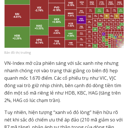
Bản đồ thị trường
VN-Index mở cửa phiên sáng với sắc xanh nhẹ nhưng
nhanh chóng rơi vào trạng thái giằng co biên độ hẹp
quanh mốc 1.670 điểm. Các cổ phiếu trụ như VIC, VJC
đóng vai trò giữ nhịp chính, bên cạnh đó dòng tiền tìm
đến một số mã riêng lẻ như HDB, KBC, HAG (tăng trên
2%, HAG có lúc chạm trần).
Tuy nhiên, hiện tượng “xanh vỏ đỏ lòng” hiện hữu rõ
nét khi sắc đỏ chiếm ưu thế áp đảo (210 mã giảm so với
87 mã tăng), phản ánh sự thận trọng của dòng tiền