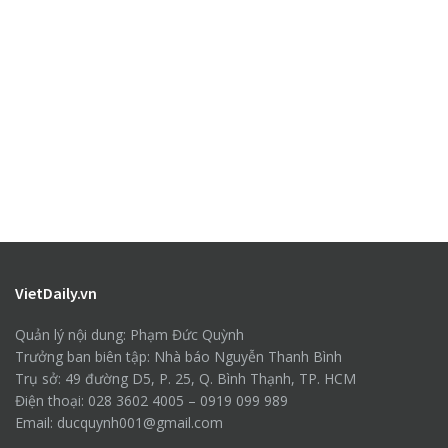
VietDaily.vn
Quản lý nội dung: Phạm Đức Quỳnh
Trưởng ban biên tập: Nhà báo Nguyễn Thanh Bình
Trụ sở: 49 đường D5, P. 25, Q. Bình Thạnh, TP. HCM
Điện thoại: 028 3602 4005 – 0919 099 989
Email: ducquynh001@gmail.com