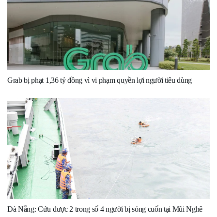
Grab bị phạt 1,36 tỷ đồng vì vi phạm quyền lợi người tiêu dùng
Đà Nẵng: Cứu được 2 trong số 4 người bị sóng cuốn tại Mũi Nghê