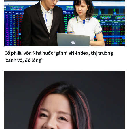
Cổ phiếu vốn Nhà nước ‘gánh’ VN-Index, thị trường
‘xanh vỏ, đỏ lòng’