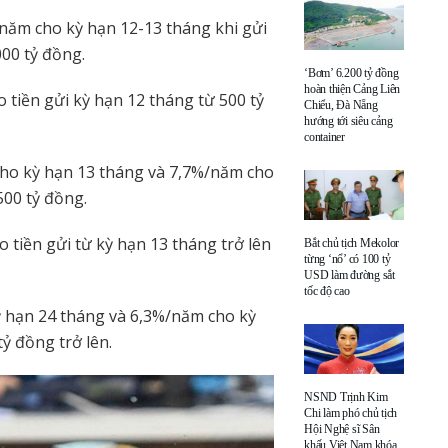
năm cho kỳ hạn 12-13 tháng khi gửi
.000 tỷ đồng.
‘Bơm’ 6.200 tỷ đồng
hoàn thiện Cảng Liên
 tiền gửi kỳ hạn 12 tháng từ 500 tỷ
Chiểu, Đà Nẵng
hướng tới siêu cảng
container
cho kỳ hạn 13 tháng và 7,7%/năm cho
500 tỷ đồng.
o tiền gửi từ kỳ hạn 13 tháng trở lên
Bắt chủ tịch Mekolor
từng ‘nổ’ có 100 tỷ
USD làm đường sắt
tốc độ cao
 hạn 24 tháng và 6,3%/năm cho kỳ
tỷ đồng trở lên.
NSND Trịnh Kim
Chi làm phó chủ tịch
Hội Nghệ sĩ Sân
khấu Việt Nam khóa