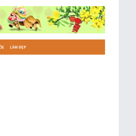
ỎE
LÀM ĐẸP