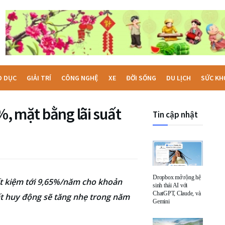
O DỤC
GIẢI TRÍ
CÔNG NGHỆ
XE
ĐỜI SỐNG
DU LỊCH
SỨC KH
0%, mặt bằng lãi suất
Tin cập nhật
Dropbox mở rộng hệ
ết kiệm tới 9,65%/năm cho khoản
sinh thái AI với
ChatGPT, Claude, và
suất huy động sẽ tăng nhẹ trong năm
Gemini