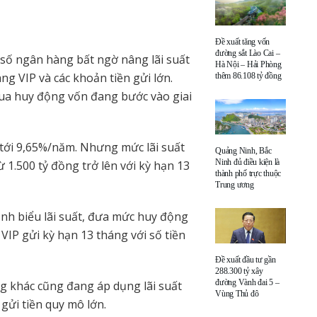
Đề xuất tăng vốn
đường sắt Lào Cai –
 số ngân hàng bất ngờ nâng lãi suất
Hà Nội – Hải Phòng
ng VIP và các khoản tiền gửi lớn.
thêm 86.108 tỷ đồng
đua huy động vốn đang bước vào giai
 tới 9,65%/năm. Nhưng mức lãi suất
Quảng Ninh, Bắc
Ninh đủ điều kiện là
ừ 1.500 tỷ đồng trở lên với kỳ hạn 13
thành phố trực thuộc
Trung ương
nh biểu lãi suất, đưa mức huy động
IP gửi kỳ hạn 13 tháng với số tiền
Đề xuất đầu tư gần
288.300 tỷ xây
đường Vành đai 5 –
 khác cũng đang áp dụng lãi suất
Vùng Thủ đô
gửi tiền quy mô lớn.