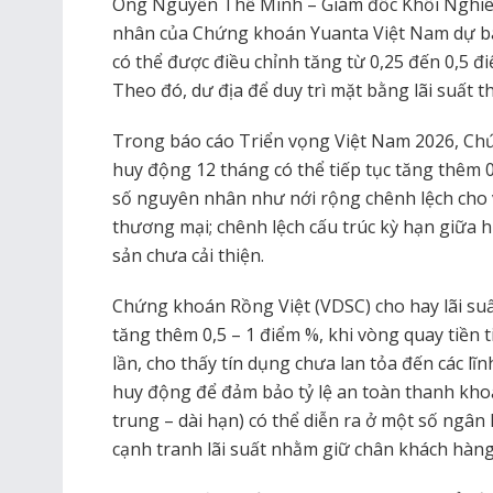
Ông Nguyễn Thế Minh – Giám đốc Khối Nghiên
nhân của Chứng khoán Yuanta Việt Nam dự báo
có thể được điều chỉnh tăng từ 0,25 đến 0,5 đ
Theo đó, dư địa để duy trì mặt bằng lãi suất 
Trong báo cáo Triển vọng Việt Nam 2026, Ch
huy động 12 tháng có thể tiếp tục tăng thêm
số nguyên nhân như nới rộng chênh lệch cho v
thương mại; chênh lệch cấu trúc kỳ hạn giữa h
sản chưa cải thiện.
Chứng khoán Rồng Việt (VDSC) cho hay lãi su
tăng thêm 0,5 – 1 điểm %, khi vòng quay tiền
lần, cho thấy tín dụng chưa lan tỏa đến các lĩn
huy động để đảm bảo tỷ lệ an toàn thanh kho
trung – dài hạn) có thể diễn ra ở một số ngâ
cạnh tranh lãi suất nhằm giữ chân khách hàng