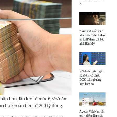
X
“Giấc mơ là ốc sên”
nhận đề cử chính thức
tại LHP danh giá bậc
nhất Bắc Mỹ
VN-Index giảm gần
12 điểm, cổ phiếu
DGC bất ngờ tăng
kịch biên độ
 thấp hơn, lần lượt ở mức 6,5%/năm
m cho khoản tiền từ 200 tỷ đồng.
Agoda: Việt Nam lên
top 4 điểm đến châu