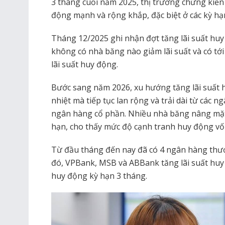
3 tháng cuối năm 2025, thị trường chứng kiến 
động mạnh và rộng khắp, đặc biệt ở các kỳ hạ
Tháng 12/2025 ghi nhận đợt tăng lãi suất hu
không có nhà băng nào giảm lãi suất và có tớ
lãi suất huy động.
Bước sang năm 2026, xu hướng tăng lãi suất 
nhiệt mà tiếp tục lan rộng và trải dài từ các
ngân hàng cổ phần. Nhiều nhà băng nâng mặt 
hạn, cho thấy mức độ cạnh tranh huy động vố
Từ đầu tháng đến nay đã có 4 ngân hàng thươn
đó, VPBank, MSB và ABBank tăng lãi suất huy
huy động kỳ hạn 3 tháng.