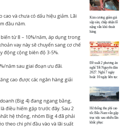
o cao và chưa có dấu hiệu giảm. Lãi
Kim cương giảm giá
sập sàn, chấp nhận lỗ
ểm đầu năm.
nặng vẫn khó thoát
hàng
 biến từ 8 – 10%/năm, áp dụng trong
c khoản vay này sẽ chuyển sang cơ chế
uy động cộng biên độ 3-5%.
Đề xuất 2 phương án
5%/năm sau giai đoạn ưu đãi.
nghỉ Tết Nguyên đán
2027: Nghỉ 7 ngày
hoặc 10 ngày liên tục
tăng cao được các ngân hàng giải
 doanh (Big 4) đang ngang bằng,
là điều hiếm gặp trước đây. Sau 2
Hệ thống thu phí cao
tốc Bắc-Nam vẫn gặp
nhất hệ thống, nhóm Big 4 đã phải
trục trặc sau nhiều lần
khắc phục
o theo chi phí đầu vào và lãi suất