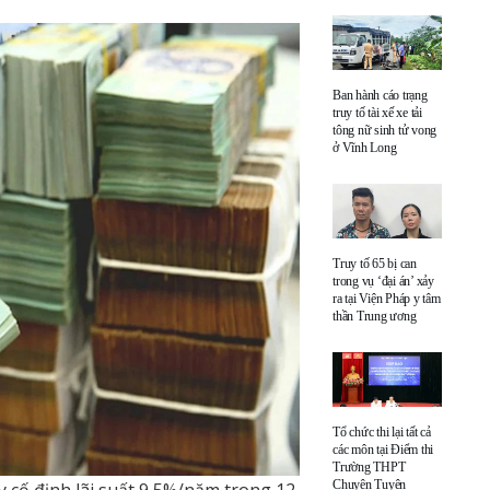
Ban hành cáo trạng
truy tố tài xế xe tải
tông nữ sinh tử vong
ở Vĩnh Long
Truy tố 65 bị can
trong vụ ‘đại án’ xảy
ra tại Viện Pháp y tâm
thần Trung ương
Tổ chức thi lại tất cả
các môn tại Điểm thi
Trường THPT
Chuyên Tuyên
cố định lãi suất 9,5%/năm trong 12