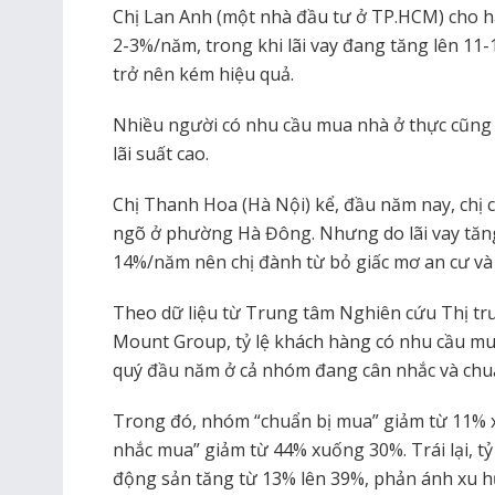
Chị Lan Anh (một nhà đầu tư ở TP.HCM) cho ha
2-3%/năm, trong khi lãi vay đang tăng lên 11
trở nên kém hiệu quả.
Nhiều người có nhu cầu mua nhà ở thực cũng
lãi suất cao.
Chị Thanh Hoa (Hà Nội) kể, đầu năm nay, chị 
ngõ ở phường Hà Đông. Nhưng do lãi vay tăn
14%/năm nên chị đành từ bỏ giấc mơ an cư và 
Theo dữ liệu từ Trung tâm Nghiên cứu Thị t
Mount Group, tỷ lệ khách hàng có nhu cầu m
quý đầu năm ở cả nhóm đang cân nhắc và chu
Trong đó, nhóm “chuẩn bị mua” giảm từ 11% 
nhắc mua” giảm từ 44% xuống 30%. Trái lại, t
động sản tăng từ 13% lên 39%, phản ánh xu hư