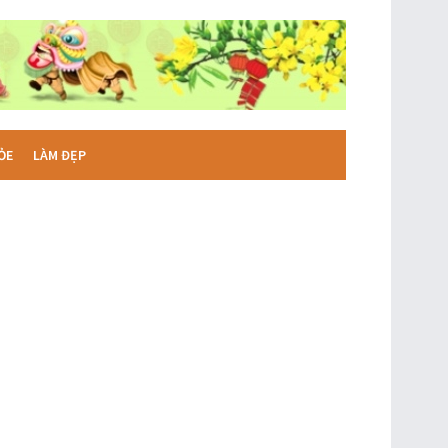
ỎE
LÀM ĐẸP