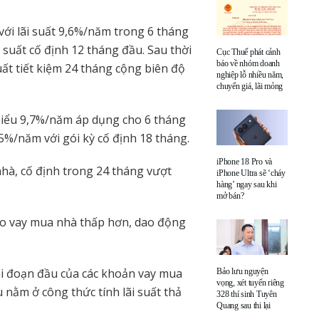
với lãi suất 9,6%/năm trong 6 tháng
suất cố định 12 tháng đầu. Sau thời
Cục Thuế phát cảnh
báo về nhóm doanh
suất tiết kiệm 24 tháng cộng biên độ
nghiệp lỗ nhiều năm,
chuyển giá, lãi mỏng
hiểu 9,7%/năm áp dụng cho 6 tháng
5%/năm với gói kỳ cố định 18 tháng.
iPhone 18 Pro và
nhà, cố định trong 24 tháng vượt
iPhone Ultra sẽ ‘cháy
hàng’ ngay sau khi
mở bán?
cho vay mua nhà thấp hơn, dao động
iai đoạn đầu của các khoản vay mua
Bảo lưu nguyện
vọng, xét tuyển riêng
nằm ở công thức tính lãi suất thả
328 thí sinh Tuyên
Quang sau thi lại