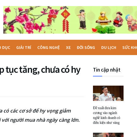
O DỤC
GIẢI TRÍ
CÔNG NGHỆ
XE
ĐỜI SỐNG
DU LỊCH
SỨC KH
p tục tăng, chưa có hy
Tin cập nhật
Đề xuất đưa kim
a có các cơ sở để hy vọng giảm
cương vào ngành
nghề kinh doanh có
ối với người mua nhà ngày càng lớn.
điều kiện như vàng