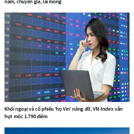
năm, chuyển giá, lãi mỏng
Khối ngoại và cổ phiếu ‘họ Vin’ nâng đỡ, VN-Index vẫn
hụt mốc 1.790 điểm