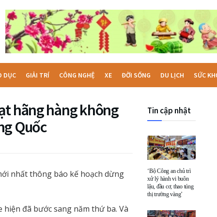
O DỤC
GIẢI TRÍ
CÔNG NGHỆ
XE
ĐỜI SỐNG
DU LỊCH
SỨC KH
oạt hãng hàng không
Tin cập nhật
ung Quốc
‘Bộ Công an chủ trì
mới nhất thông báo kế hoạch dừng
xử lý hành vi buôn
lậu, đầu cơ, thao túng
thị trường vàng’
e hiện đã bước sang năm thứ ba. Và