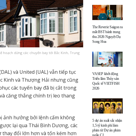
The Reverie Saigon ra
mắt BST bánh trung
thu 2026 Nguyệt Dạ
Song Hoa
kế hoạch dừng các chuyến bay tới Bắc Kinh, Trung
DAL) và United (UAL) vẫn tiếp tục
VASEP khởi động
Triển lãm Thủy sản
Bắc Kinh và Thượng Hải nhưng cũng
Quốc tế VIETFISH
phục các tuyến bay đã bị cắt trong
2026
và căng thẳng chính trị leo thang
bị ảnh hưởng bởi lệnh cấm không
5 dự án xuất sắc nhận
ược lại qua Thái Bình Dương, các
1,5 tỷ kinh phí làm
phim từ Dự án phim
 thay đổi lớn hơn và tốn kém hơn
ngắn CJ