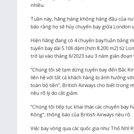
nhiều.
Tuần này, hãng hàng không hàng đầu của nước
báo rằng họ sẽ hủy chuyến bay giữa London v
Hiện hãng đang có 4 chuyến bay/tuần bằng m
tuyến bay dài 5.106 dặm (hơn 8.200 m2) từ Lo
trở lại vào tháng 6/2023 sau 3 năm gián đoạn v
“Chúng tôi sẽ tạm dừng tuyến bay đến Bắc Kin
liên hệ với tất cả khách hàng bị ảnh hưởng với 
toàn bộ tiền”, British Airways cho biết tron
nêu rõ lý do cắt giảm.
“Chúng tôi tiếp tục khai thác các chuyến ba
Kông”, thông báo của British Airways nêu rõ.
Việc bay vòng qua các quốc gia như Thổ Nhĩ K