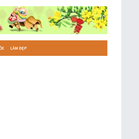
ỎE
LÀM ĐẸP