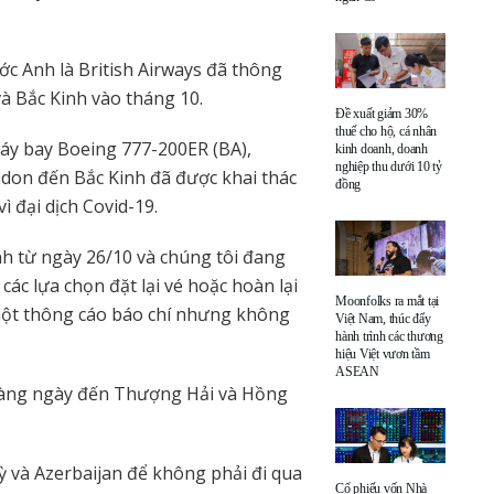
 Anh là British Airways đã thông
à Bắc Kinh vào tháng 10.
Đề xuất giảm 30%
thuế cho hộ, cá nhân
áy bay Boeing 777-200ER (BA),
kinh doanh, doanh
nghiệp thu dưới 10 tỷ
ndon đến Bắc Kinh đã được khai thác
đồng
ì đại dịch Covid-19.
h từ ngày 26/10 và chúng tôi đang
các lựa chọn đặt lại vé hoặc hoàn lại
Moonfolks ra mắt tại
g một thông cáo báo chí nhưng không
Việt Nam, thúc đẩy
hành trình các thương
hiệu Việt vươn tầm
ASEAN
y hàng ngày đến Thượng Hải và Hồng
ỳ và Azerbaijan để không phải đi qua
Cổ phiếu vốn Nhà