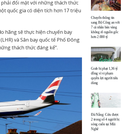
phải đối mặt với những thách thức
t quốc gia có diện tích hơn 17 triệu
Chuyển thông tin
sang Bộ Công an với
7 cá nhân bán vàng
 do hãng sẽ thực hiện chuyến bay
không rõ nguồn gốc
hơn 2.000 tỷ
 (LHR) và Sân bay quốc tế Phố Đông
hững thách thức đáng kể”.
Grab bị phạt 1,36 tỷ
đồng vì vi phạm
quyền lợi người tiêu
dùng
Đà Nẵng: Cứu được
2 trong số 4 người bị
sóng cuốn tại Mũi
Nghê