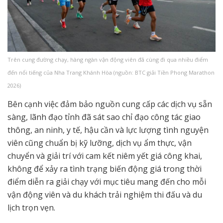
Trên cung đường chạy, hàng ngàn vận động viên đã cùng đi qua nhiều điểm
đến nổi tiếng của Nha Trang Khánh Hòa (nguồn: BTC giải Tiền Phong Marathon
2026)
Bên cạnh việc đảm bảo nguồn cung cấp các dịch vụ sẵn
sàng, lãnh đạo tỉnh đã sát sao chỉ đạo công tác giao
thông, an ninh, y tế, hậu cần và lực lượng tình nguyện
viên cũng chuẩn bị kỹ lưỡng, dịch vụ ẩm thực, vận
chuyển và giải trí với cam kết niêm yết giá công khai,
không để xảy ra tình trạng biến động giá trong thời
điểm diễn ra giải chạy với mục tiêu mang đến cho mỗi
vận động viên và du khách trải nghiệm thi đấu và du
lịch trọn vẹn.