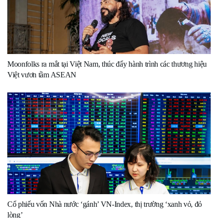
Moonfolks ra mắt tại Việt Nam, thúc đẩy hành trình các thương hiệu
Việt vươn tầm ASEAN
Cổ phiếu vốn Nhà nước ‘gánh’ VN-Index, thị trường ‘xanh vỏ, đỏ
lòng’