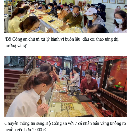
‘Bộ Công an chủ trì xử lý hành vi buôn lậu, đầu cơ, thao túng thị
trường vàng’
Chuyển thông tin sang Bộ Công an với 7 cá nhân bán vàng không rõ
nguồn gốc hơn 2.000 tỷ