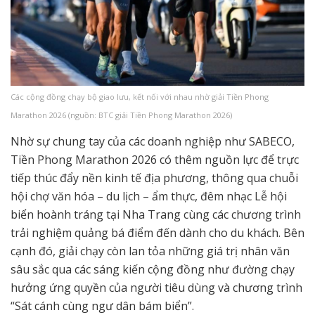
Các cộng đồng chạy bộ giao lưu, kết nối với nhau nhờ giải Tiền Phong
Marathon 2026 (nguồn: BTC giải Tiền Phong Marathon 2026)
Nhờ sự chung tay của các doanh nghiệp như SABECO,
Tiền Phong Marathon 2026 có thêm nguồn lực để trực
tiếp thúc đẩy nền kinh tế địa phương, thông qua chuỗi
hội chợ văn hóa – du lịch – ẩm thực, đêm nhạc Lễ hội
biển hoành tráng tại Nha Trang cùng các chương trình
trải nghiệm quảng bá điểm đến dành cho du khách. Bên
cạnh đó, giải chạy còn lan tỏa những giá trị nhân văn
sâu sắc qua các sáng kiến cộng đồng như đường chạy
hưởng ứng quyền của người tiêu dùng và chương trình
“Sát cánh cùng ngư dân bám biển”.