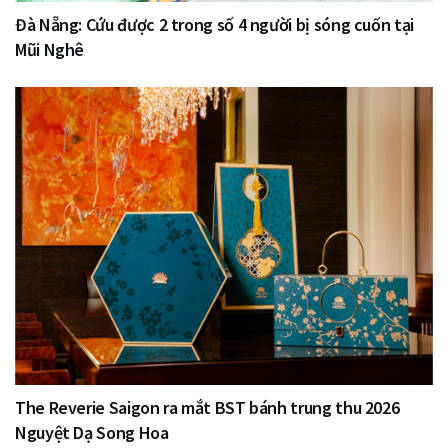
Đà Nẵng: Cứu được 2 trong số 4 người bị sóng cuốn tại
Mũi Nghê
The Reverie Saigon ra mắt BST bánh trung thu 2026
Nguyệt Dạ Song Hoa