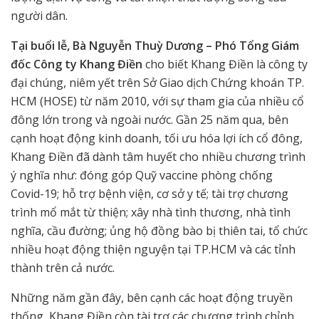
người dân.
Tại buổi lễ, Bà Nguyễn Thuỳ Dương – Phó Tổng Giám
đốc Công ty Khang Điền
cho biết Khang Điền là công ty
đại chúng, niêm yết trên Sở Giao dịch Chứng khoán TP.
HCM (HOSE) từ năm 2010, với sự tham gia của nhiều cổ
đông lớn trong và ngoài nước. Gần 25 năm qua, bên
cạnh hoạt động kinh doanh, tối ưu hóa lợi ích cổ đông,
Khang Điền đã dành tâm huyết cho nhiều chương trình
ý nghĩa như: đóng góp Quỹ vaccine phòng chống
Covid-19; hỗ trợ bệnh viện, cơ sở y tế; tài trợ chương
trình mổ mắt từ thiện; xây nhà tình thương, nhà tình
nghĩa, cầu đường; ủng hộ đồng bào bị thiên tai, tổ chức
nhiều hoạt động thiện nguyện tại TP.HCM và các tỉnh
thành trên cả nước.
Những năm gần đây, bên cạnh các hoạt động truyền
thống, Khang Điền còn tài trợ các chương trình chỉnh