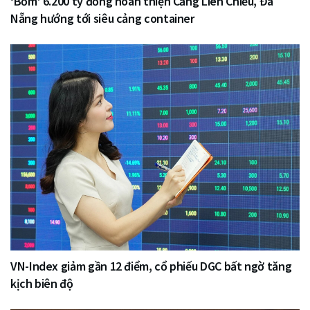
‘Bơm’ 6.200 tỷ đồng hoàn thiện Cảng Liên Chiểu, Đà
Nẵng hướng tới siêu cảng container
VN-Index giảm gần 12 điểm, cổ phiếu DGC bất ngờ tăng
kịch biên độ