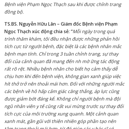
Bệnh viện Phạm Ngọc Thạch sau khi được chỉnh trang
đồng bộ.
TS.BS. Nguyễn Hữu Lân – Giám đốc Bệnh viện Phạm
Ngọc Thạch
xúc động chia sẻ: “
Mỗi ngày trong quá
trình thăm khám, tôi đều nhận được những phản hồi
tích cực từ người bệnh, đặc biệt là các bệnh nhân mắc
bệnh mạn tính. Chỉ trong 3 tuần chỉnh trang, sự thay
đổi của cảnh quan đã mang đến nh mờ ững tác động
rất rõ rệt. Nhiều bệnh nhân cho biết họ cảm thấy dễ
chịu hơn khi đến bệnh viện, không gian xanh giúp việc
hít thở trở nên thoải mái hơn. Đối với những người mắc
các bệnh về hô hấp cảm giác căng thẳng, áp lực cũng
được giảm bớt đáng kể. Không chỉ người bệnh mà đội
ngũ nhân viên y tế cũng rất vui mừng trước sự thay đổi
tích cực của môi trường xung quanh. Một cảnh quan
xanh mát, gần gũi với thiên nhiên góp phần tạo nên
tâm trạng thoải mái hơn, từ đó giúp các y bác sĩ có