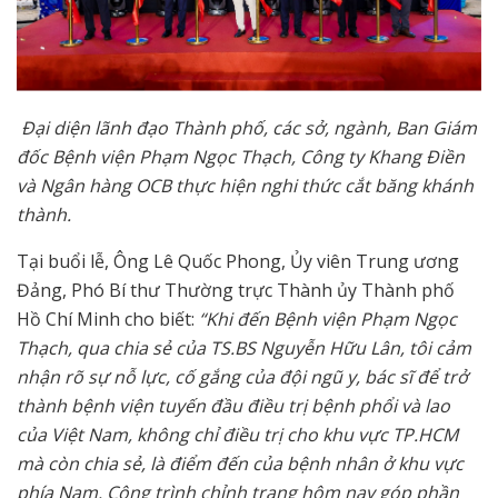
Đại diện lãnh đạo Thành phố, các sở, ngành, Ban Giám
đốc Bệnh viện Phạm Ngọc Thạch, Công ty Khang Điền
và Ngân hàng OCB thực hiện nghi thức cắt băng khánh
thành.
Tại buổi lễ​​, Ông Lê Quốc Phong, Ủy viên Trung ương
Đảng, Phó Bí thư Thường trực Thành ủy Thành phố
Hồ Chí Minh cho biết:
“Khi đến Bệnh viện Phạm Ngọc
Thạch, qua chia sẻ của TS.BS Nguyễn Hữu Lân, tôi cảm
nhận rõ sự nỗ lực, cố gắng của đội ngũ y, bác sĩ để trở
thành bệnh viện tuyến đầu điều trị bệnh phổi và lao
của Việt Nam, không chỉ điều trị cho khu vực TP.HCM
mà còn chia sẻ, là điểm đến của bệnh nhân ở khu vực
phía Nam. Công trình chỉnh trang hôm nay góp phần