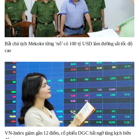
Bắt chủ tịch Mekolor từng ‘nổ’ có 100 tỷ USD làm đường sắt tốc độ
cao
VN-Index giảm gần 12 điểm, cổ phiếu DGC bất ngờ tăng kịch biên