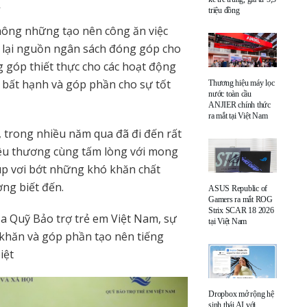
.
triệu đồng
ông những tạo nên công ăn việc
 lại nguồn ngân sách đóng góp cho
g góp thiết thực cho các hoạt động
 bất hạnh và góp phần cho sự tốt
Thương hiệu máy lọc
nước toàn cầu
ANJIER chính thức
ra mắt tại Việt Nam
 trong nhiều năm qua đã đi đến rất
 yêu thương cùng tấm lòng với mong
p vơi bớt những khó khăn chất
ng biết đến.
ASUS Republic of
Gamers ra mắt ROG
Strix SCAR 18 2026
a Quỹ Bảo trợ trẻ em Việt Nam, sự
tại Việt Nam
khăn và góp phần tạo nên tiếng
iệt
Dropbox mở rộng hệ
sinh thái AI với