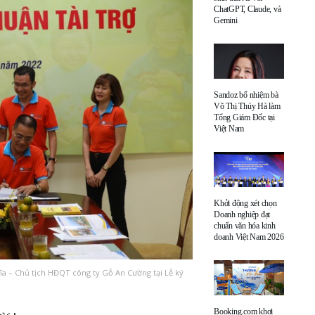
ChatGPT, Claude, và
Gemini
Sandoz bổ nhiệm bà
Võ Thị Thúy Hà làm
Tổng Giám Đốc tại
Việt Nam
Khởi động xét chọn
Doanh nghiệp đạt
chuẩn văn hóa kinh
doanh Việt Nam 2026
 – Chủ tịch HĐQT công ty Gỗ An Cường tại Lễ ký
Booking.com khơi