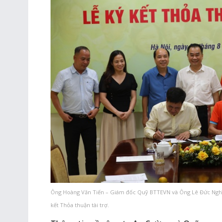
Ông Hoàng Văn Tiến – Giám đốc Quỹ BTTEVN và Ông Lê Đức Nghĩa
kết Thỏa thuận tài trợ.