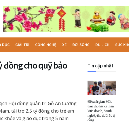
O DỤC
GIẢI TRÍ
CÔNG NGHỆ
XE
ĐỜI SỐNG
DU LỊCH
SỨC KH
tỷ đồng cho quỹ bảo
Tin cập nhật
Đề xuất giảm 30%
tịch Hội đồng quản trị Gỗ An Cường
thuế cho hộ, cá nhân
Nam, tài trợ 2,5 tỷ đồng cho trẻ em
kinh doanh, doanh
nghiệp thu dưới 10 tỷ
ức khỏe và giáo dục trong 5 năm
đồng