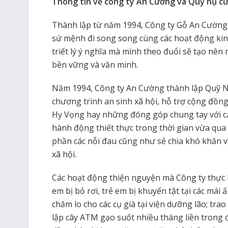
Thông tin về công ty An Cường và Quỹ nụ cư
Thành lập từ năm 1994, Công ty Gỗ An Cường 
sứ mệnh đi song song cùng các hoạt động ki
triết lý ý nghĩa mà mình theo đuổi sẽ tạo nê
bền vững và văn minh.
Năm 1994, Công ty An Cường thành lập Quỹ Nụ
chương trình an sinh xã hội, hỗ trợ cộng đồ
Hy Vọng hay những đóng góp chung tay với c
hành động thiết thực trong thời gian vừa qua 
phần các nỗi đau cũng như sẻ chia khó khăn 
xã hội.
Các hoạt động thiện nguyện mà Công ty thực h
em bị bỏ rơi, trẻ em bị khuyến tật tại các mái 
chăm lo cho các cụ già tại viện dưỡng lão; trao
lập cây ATM gạo suốt nhiều tháng liền trong đ