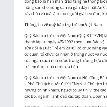
đồng bào bị hạn mặn; trao tặng hệ thống lọc 
nông sản cho nông dân và gần đây nhất An C
xây chùa và mái ấm cho người già neo đơn, k
Thông tin về quỹ bảo trợ trẻ em Việt Nam
Quỹ Bảo trợ trẻ em Việt Nam (Quỹ BTTEVN) l
thành lập từ ngày 4/5/1992 theo Luật Bảo vệ,
sửa đổi là Luật Trẻ em 2016), có chức năng 
cơ quan, tổ chức, cá nhân ở trong nước và nước
của ngân sách nhà nước trong trường hợp cần 
trẻ em được nhà nước ưu tiên.
Quỹ Bảo trợ trẻ em Việt Nam có Hội đồng Bảo 
– Phó Chủ tịch nước CHXHCNVN là Chủ tịch Hội
những chính khách, người có uy tín, vị thế cao 
các Bộ, ngành, lãnh đạo các tập đoàn, Doanh