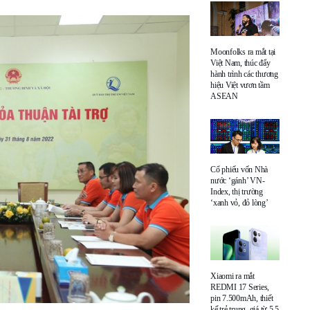
Moonfolks ra mắt tại
Việt Nam, thúc đẩy
hành trình các thương
hiệu Việt vươn tầm
ASEAN
Cổ phiếu vốn Nhà
nước ‘gánh’ VN-
Index, thị trường
‘xanh vỏ, đỏ lòng’
Xiaomi ra mắt
REDMI 17 Series,
pin 7.500mAh, thiết
kế trẻ trung, giá từ 5,5