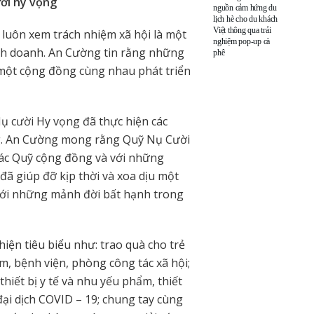
ời hy vọng
nguồn cảm hứng du
lịch hè cho du khách
Việt thông qua trải
luôn xem trách nhiệm xã hội là một
nghiệm pop-up cà
nh doanh. An Cường tin rằng những
phê
n một cộng đồng cùng nhau phát triển
 cười Hy vọng đã thực hiện các
ng. An Cường mong rằng Quỹ Nụ Cười
ác Quỹ cộng đồng và với những
đã giúp đỡ kịp thời và xoa dịu một
với những mảnh đời bất hạnh trong
iện tiêu biểu như: trao quà cho trẻ
ấm, bệnh viện, phòng công tác xã hội;
 thiết bị y tế và nhu yếu phẩm, thiết
ại dịch COVID – 19; chung tay cùng