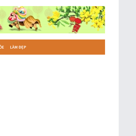
ỎE
LÀM ĐẸP