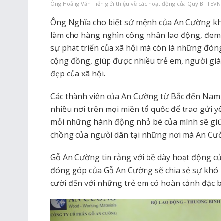
Ông Hoảng Văn Tiến giới thiệu về các hoạt động của Quỹ BTTEVN
Ông Nghĩa cho biết sứ mệnh của An Cường kh
làm cho hàng nghìn công nhân lao động, đem
sự phát triển của xã hội mà còn là những đón
cộng đồng, giúp được nhiều trẻ em, người già
đẹp của xã hội.
Các thành viên của An Cường từ Bắc đến Nam,
nhiều nơi trên mọi miền tổ quốc để trao gửi
mỏi những hành động nhỏ bé của mình sẽ giú
chồng của người dân tại những nơi mà An Cườ
Gỗ An Cường tin rằng với bề dày hoạt động củ
đóng góp của Gỗ An Cường sẽ chia sẻ sự khó 
cười đến với những trẻ em có hoàn cảnh đặc b