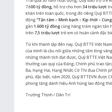
Trải qua 30 năm hoạt động, Quỹ Bảo trợ trẻ 
7.6
00 tỷ đồng,
hỗ trợ cho hơn
34 triệu
lượt
tr
khăn trên toàn quốc, trong đó riêng Quỹ BT
động
“Tận tâm – Minh bạch – Kịp thời – Cùng
gần
1.600 tỷ đồng
cùng hàng trăm ngàn tấn h
trên
7,5 triệu lượt
trẻ em có hoàn cảnh đặc biệ
Từ khi thành lập đến nay, Quỹ BTTE Việt Nam 
của mình là cầu nối giữa những tấm lòng vàng
những thành tích đạt được, Quỹ BTTE Việt N
thưởng cao quý của Đảng, Chính phủ trao t
Ba, Hạng Hai, Hạng Nhất; Cờ Thi đua Chính 
phủ, đặc biệt, năm 2020, Quỹ BTTEVN được 
phong tặng danh hiệu Anh hùng lao động thời
Trường Thịnh / Dân Trí