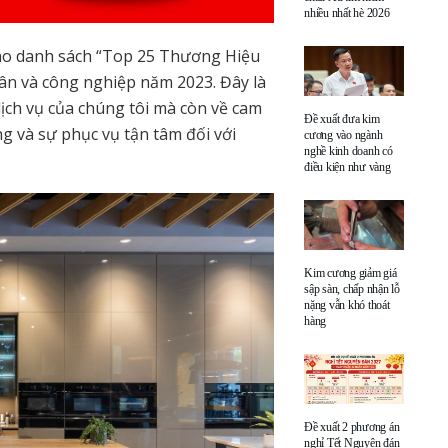
nhiều nhất hè 2026
ào danh sách “Top 25 Thương Hiệu
ân và công nghiệp năm 2023. Đây là
ịch vụ của chúng tôi mà còn về cam
Đề xuất đưa kim
ng và sự phục vụ tận tâm đối với
cương vào ngành
nghề kinh doanh có
điều kiện như vàng
Kim cương giảm giá
sập sàn, chấp nhận lỗ
nặng vẫn khó thoát
hàng
Đề xuất 2 phương án
nghỉ Tết Nguyên đán