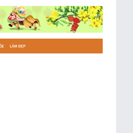
ỎE
LÀM ĐẸP