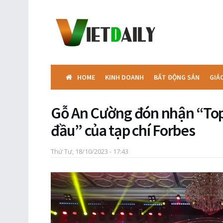
HOME
KINH DOANH
BẤT ĐỘNG SẢN
GIÁ
Gỗ An Cường đón nhận “Top
đầu” của tạp chí Forbes
Thứ Tư, 18/10/2023 - 17:43