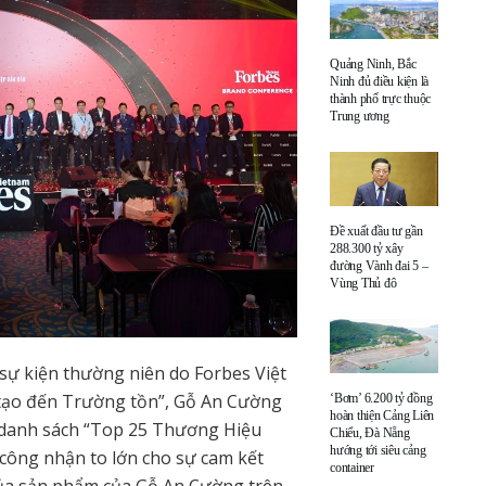
Quảng Ninh, Bắc
Ninh đủ điều kiện là
thành phố trực thuộc
Trung ương
Đề xuất đầu tư gần
288.300 tỷ xây
đường Vành đai 5 –
Vùng Thủ đô
sự kiện thường niên do Forbes Việt
 tạo đến Trường tồn”, Gỗ An Cường
‘Bơm’ 6.200 tỷ đồng
hoàn thiện Cảng Liên
 danh sách “Top 25 Thương Hiệu
Chiểu, Đà Nẵng
hướng tới siêu cảng
công nhận to lớn cho sự cam kết
container