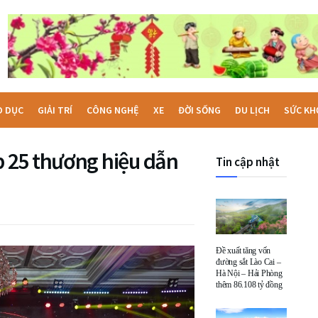
O DỤC
GIẢI TRÍ
CÔNG NGHỆ
XE
ĐỜI SỐNG
DU LỊCH
SỨC KH
 25 thương hiệu dẫn
Tin cập nhật
Đề xuất tăng vốn
đường sắt Lào Cai –
Hà Nội – Hải Phòng
thêm 86.108 tỷ đồng