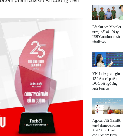
của sản phẩm của Gỗ An Cường trên
Bắt chủ tịch Mekolor
từng ‘nổ’ có 100 tỷ
USD làm đường sắt
tốc độ cao
VN-Index giảm gần
12 điểm, cổ phiếu
DGC bất ngờ tăng
kịch biên độ
Agoda: Việt Nam lên
top 4 điểm đến châu
Á được du khách
châu Âu tìm kiếm