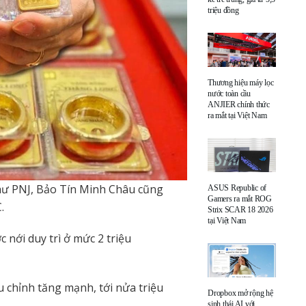
triệu đồng
Thương hiệu máy lọc
nước toàn cầu
ANJIER chính thức
ra mắt tại Việt Nam
hư PNJ, Bảo Tín Minh Châu cũng
ASUS Republic of
Gamers ra mắt ROG
.
Strix SCAR 18 2026
tại Việt Nam
nới duy trì ở mức 2 triệu
 chỉnh tăng mạnh, tới nửa triệu
Dropbox mở rộng hệ
sinh thái AI với