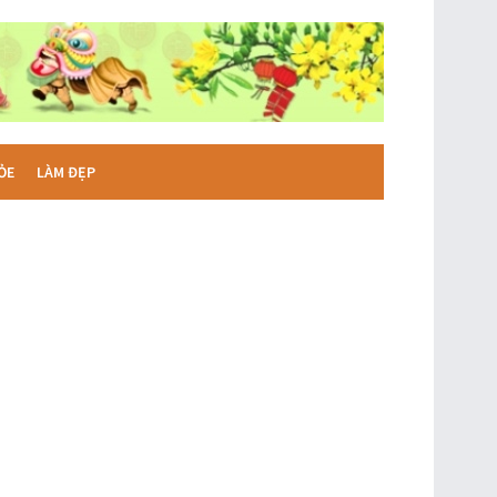
ỎE
LÀM ĐẸP