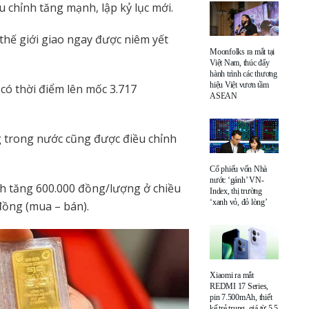
u chỉnh tăng mạnh, lập kỷ lục mới.
 thế giới giao ngay được niêm yết
Moonfolks ra mắt tại
Việt Nam, thúc đẩy
hành trình các thương
hiệu Việt vươn tầm
 có thời điểm lên mốc 3.717
ASEAN
ờng trong nước cũng được điều chỉnh
Cổ phiếu vốn Nhà
nước ‘gánh’ VN-
nh tăng 600.000 đồng/lượng ở chiều
Index, thị trường
‘xanh vỏ, đỏ lòng’
đồng (mua – bán).
Xiaomi ra mắt
REDMI 17 Series,
pin 7.500mAh, thiết
kế trẻ trung, giá từ 5,5