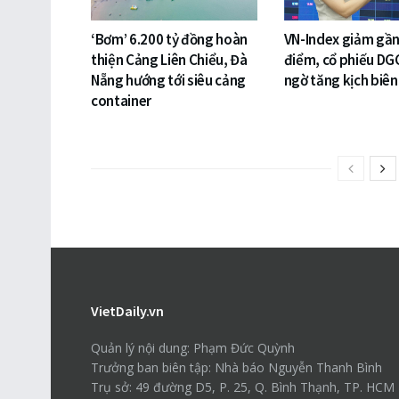
‘Bơm’ 6.200 tỷ đồng hoàn
VN-Index giảm gần
thiện Cảng Liên Chiểu, Đà
điểm, cổ phiếu DG
Nẵng hướng tới siêu cảng
ngờ tăng kịch biên
container
VietDaily.vn
Quản lý nội dung: Phạm Đức Quỳnh
Trưởng ban biên tập: Nhà báo Nguyễn Thanh Bình
Trụ sở: 49 đường D5, P. 25, Q. Bình Thạnh, TP. HCM