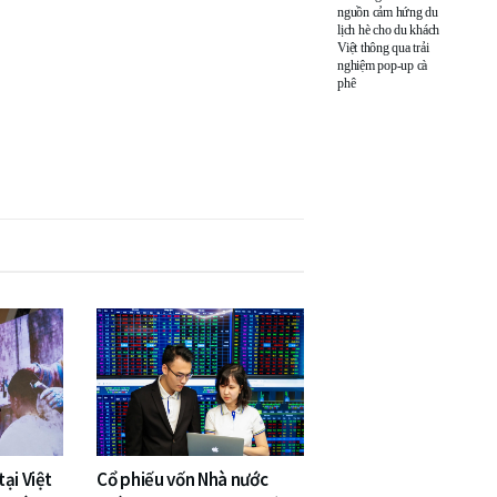
nguồn cảm hứng du
lịch hè cho du khách
Việt thông qua trải
nghiệm pop-up cà
phê
ại Việt
Cổ phiếu vốn Nhà nước