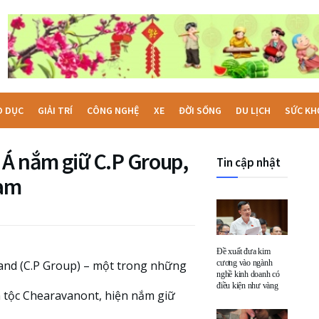
O DỤC
GIẢI TRÍ
CÔNG NGHỆ
XE
ĐỜI SỐNG
DU LỊCH
SỨC KH
 Á nắm giữ C.P Group,
Tin cập nhật
Nam
Đề xuất đưa kim
nd (C.P Group) – một trong những
cương vào ngành
nghề kinh doanh có
điều kiện như vàng
a tộc Chearavanont, hiện nắm giữ