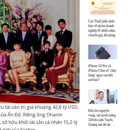
Cục Thuế phát cảnh
báo về nhóm doanh
nghiệp lỗ nhiều năm,
chuyển giá, lãi mỏng
iPhone 18 Pro và
iPhone Ultra sẽ ‘cháy
hàng’ ngay sau khi
mở bán?
 tài sản trị giá khoảng 42,6 tỷ USD,
Bảo lưu nguyện
 của Ấn Độ. Riêng ông Dhanin
vọng, xét tuyển riêng
328 thí sinh Tuyên
 sở hữu khối tài sản cá nhân 15,2 tỷ
Quang sau thi lại
 giới của Forbes.