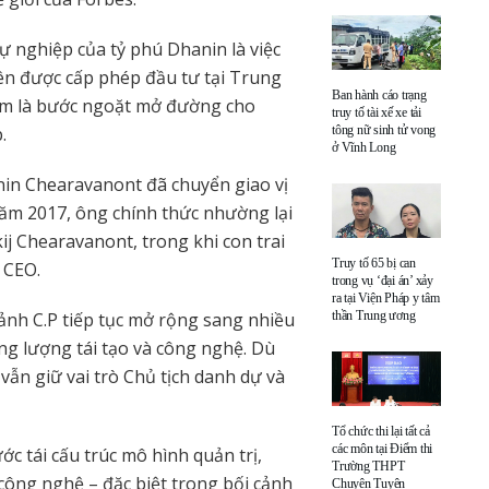
 nghiệp của tỷ phú Dhanin là việc
ên được cấp phép đầu tư tại Trung
Ban hành cáo trạng
xem là bước ngoặt mở đường cho
truy tố tài xế xe tải
tông nữ sinh tử vong
.
ở Vĩnh Long
nin Chearavanont đã chuyển giao vị
Năm 2017, ông chính thức nhường lại
ij Chearavanont, trong khi con trai
Truy tố 65 bị can
 CEO.
trong vụ ‘đại án’ xảy
ra tại Viện Pháp y tâm
thần Trung ương
cảnh C.P tiếp tục mở rộng sang nhiều
năng lượng tái tạo và công nghệ. Dù
vẫn giữ vai trò Chủ tịch danh dự và
Tổ chức thi lại tất cả
các môn tại Điểm thi
 tái cấu trúc mô hình quản trị,
Trường THPT
công nghệ – đặc biệt trong bối cảnh
Chuyên Tuyên