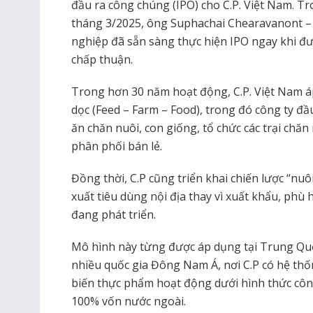
đầu ra công chúng (IPO) cho C.P. Việt Nam. Tr
tháng 3/2025, ông Suphachai Chearavanont – 
nghiệp đã sẵn sàng thực hiện IPO ngay khi đ
chấp thuận.
Trong hơn 30 năm hoạt động, C.P. Việt Nam á
dọc (Feed – Farm – Food), trong đó công ty đầ
ăn chăn nuôi, con giống, tổ chức các trại chă
phân phối bán lẻ.
Đồng thời, C.P cũng triển khai chiến lược “nuôi
xuất tiêu dùng nội địa thay vì xuất khẩu, phù 
đang phát triển.
Mô hình này từng được áp dụng tại Trung Qu
nhiều quốc gia Đông Nam Á, nơi C.P có hệ thốn
biến thực phẩm hoạt động dưới hình thức côn
100% vốn nước ngoài.