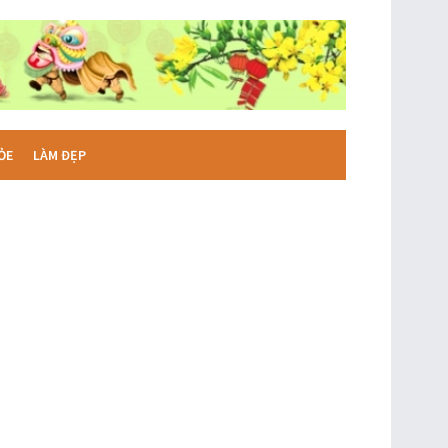
ỎE
LÀM ĐẸP