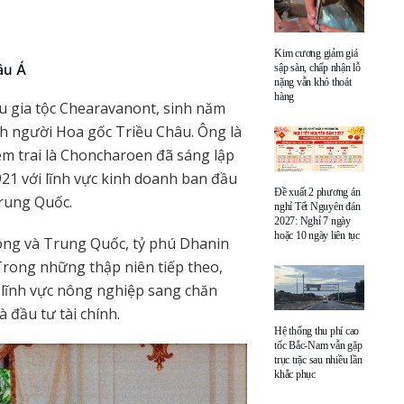
Kim cương giảm giá
âu Á
sập sàn, chấp nhận lỗ
nặng vẫn khó thoát
hàng
 gia tộc Chearavanont, sinh năm
nh người Hoa gốc Triều Châu. Ông là
em trai là Choncharoen đã sáng lập
1 với lĩnh vực kinh doanh ban đầu
Đề xuất 2 phương án
Trung Quốc.
nghỉ Tết Nguyên đán
2027: Nghỉ 7 ngày
hoặc 10 ngày liên tục
Kông và Trung Quốc, tỷ phú Dhanin
 Trong những thập niên tiếp theo,
lĩnh vực nông nghiệp sang chăn
à đầu tư tài chính.
Hệ thống thu phí cao
tốc Bắc-Nam vẫn gặp
trục trặc sau nhiều lần
khắc phục