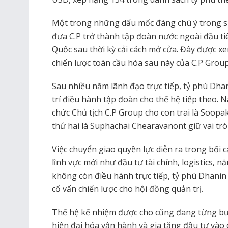
Một trong những dấu mốc đáng chú ý trong sự
đưa C.P trở thành tập đoàn nước ngoài đầu ti
Quốc sau thời kỳ cải cách mở cửa. Đây được 
chiến lược toàn cầu hóa sau này của C.P Group
Sau nhiều năm lãnh đạo trực tiếp, tỷ phú Dha
trí điều hành tập đoàn cho thế hệ tiếp theo. 
chức Chủ tịch C.P Group cho con trai là Soopak
thứ hai là Suphachai Chearavanont giữ vai trò
Việc chuyển giao quyền lực diễn ra trong bối 
lĩnh vực mới như đầu tư tài chính, logistics, 
không còn điều hành trực tiếp, tỷ phú Dhanin 
cố vấn chiến lược cho hội đồng quản trị.
Thế hệ kế nhiệm được cho cũng đang từng bước
hiện đại hóa vận hành và gia tăng đầu tư vào 