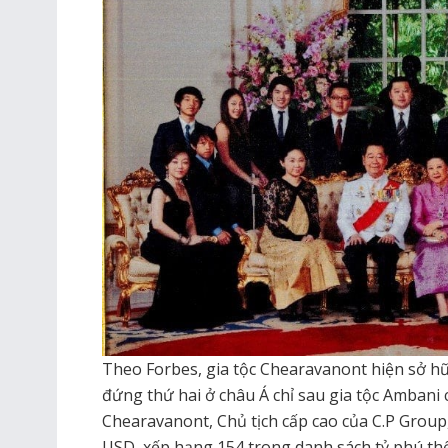
Theo Forbes, gia tộc Chearavanont hiện sở hữu
đứng thứ hai ở châu Á chỉ sau gia tộc Ambani
Chearavanont, Chủ tịch cấp cao của C.P Group,
USD, xếp hạng 154 trong danh sách tỷ phú thế