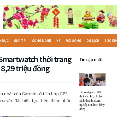
O DỤC
GIẢI TRÍ
CÔNG NGHỆ
XE
ĐỜI SỐNG
DU LỊCH
SỨC KH
: Smartwatch thời trang
Tin cập nhật
 8,29 triệu đồng
Đề xuất giảm 30%
ọn nhất của Garmin có tích hợp GPS,
thuế cho hộ, cá nhân
hoa văn đặc biệt, tạo thêm điểm nhấn
kinh doanh, doanh
nghiệp thu dưới 10 tỷ
đồng