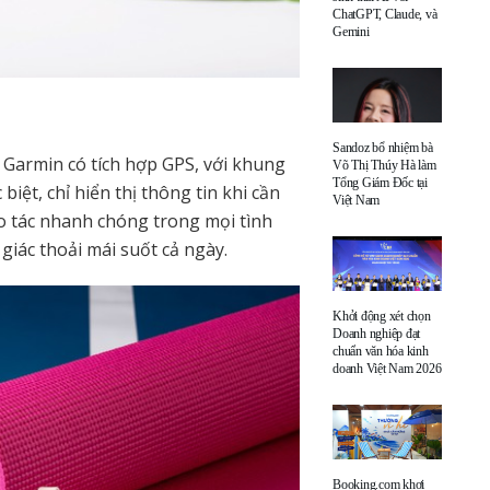
ChatGPT, Claude, và
Gemini
Sandoz bổ nhiệm bà
 Garmin có tích hợp GPS, với khung
Võ Thị Thúy Hà làm
Tổng Giám Đốc tại
iệt, chỉ hiển thị thông tin khi cần
Việt Nam
ao tác nhanh chóng trong mọi tình
giác thoải mái suốt cả ngày.
Khởi động xét chọn
Doanh nghiệp đạt
chuẩn văn hóa kinh
doanh Việt Nam 2026
Booking.com khơi