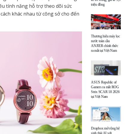
triệu đồng
iều tính năng hỗ trợ theo dõi sức
 cách khác nhau từ công sở cho đến
Thương hiệu máy lọc
nước toàn cầu
ANJIER chính thức
ra mắt tại Việt Nam
ASUS Republic of
Gamers ra mắt ROG
Strix SCAR 18 2026
tại Việt Nam
Dropbox mở rộng hệ
sinh thái AI với