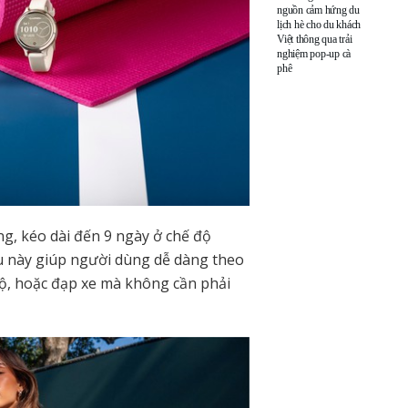
nguồn cảm hứng du
lịch hè cho du khách
Việt thông qua trải
nghiệm pop-up cà
phê
ợng, kéo dài đến 9 ngày ở chế độ
ều này giúp người dùng dễ dàng theo
bộ, hoặc đạp xe mà không cần phải