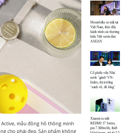
Moonfolks ra mắt tại
Việt Nam, thúc đẩy
hành trình các thương
hiệu Việt vươn tầm
ASEAN
Cổ phiếu vốn Nhà
nước ‘gánh’ VN-
Index, thị trường
‘xanh vỏ, đỏ lòng’
Xiaomi ra mắt
 2 Active, mẫu đồng hồ thông minh
REDMI 17 Series,
pin 7.500mAh, thiết
iêng cho phái đẹp. Sản phẩm không
kế trẻ trung, giá từ 5,5