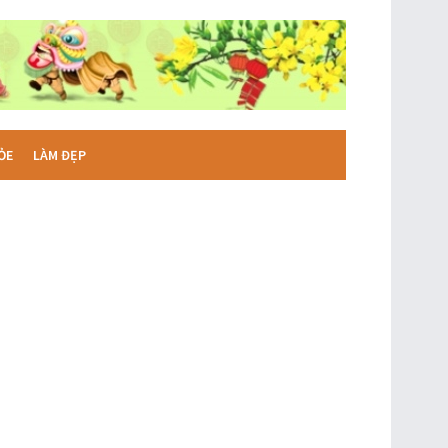
ỎE
LÀM ĐẸP