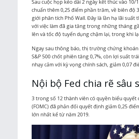
Sau cuộc họp kéo dài 2 ngày kết thúc vào 10/12
chuẩn thêm 0,25 điểm phần trăm, về biên độ 
giới phân tích Phố Wall. Đây là lần hạ lãi suất t
với việc làm đã gia tăng trong những tháng gần
lên và tốc độ tuyển dụng chậm lại, trong khi l
Ngay sau thông báo, thị trường chứng khoán v
S&P 500 chốt phiên tăng 0,7%, còn lợi suất tr
nhạy cảm với kỳ vọng chính sách, giảm 0,07 đ
Nội bộ Fed chia rẽ sâu 
3 trong số 12 thành viên có quyền biểu quyết
(FOMC) đã phản đối quyết định giảm 0,25 điể
lớn nhất kể từ năm 2019.