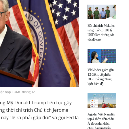
Bắt chủ tịch Mekolor
từng ‘nổ’ có 100 tỷ
USD làm đường sắt
tốc độ cao
VN-Index giảm gần
12 điểm, cổ phiếu
DGC bất ngờ tăng
kịch biên độ
cuộc họp FOMC tháng 12.
hống Mỹ Donald Trump liên tục gây
g thời chỉ trích Chủ tịch Jerome
Agoda: Việt Nam lên
ày “lẽ ra phải gấp đôi” và gọi Fed là
top 4 điểm đến châu
Á được du khách
châu Âu tìm kiếm