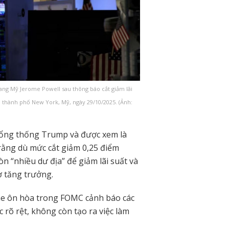
ang Mỹ Jerome Powell sau thông báo cắt giảm lãi
i thành phố New York, Mỹ, ngày 29/10/2025. (Ảnh:
Tổng thống Trump và được xem là
 rằng dù mức cắt giảm 0,25 điểm
n “nhiều dư địa” để giảm lãi suất và
ợ tăng trưởng.
 phe ôn hòa trong FOMC cảnh báo các
 rõ rệt, không còn tạo ra việc làm