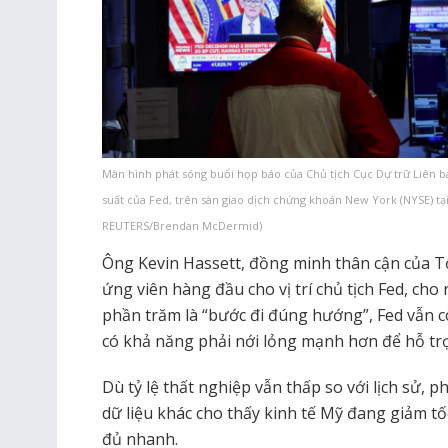
Màn hình phát sóng buổi họp báo của Chủ tịch Cục Dự trữ Liên b
suất của Fed, trên sàn giao dịch chứng khoán New York (NYSE) tạ
REUTERS/Brendan McDermid)
Ông Kevin Hassett, đồng minh thân cận của 
ứng viên hàng đầu cho vị trí chủ tịch Fed, cho
phần trăm là “bước đi đúng hướng”, Fed vẫn cò
có khả năng phải nới lỏng mạnh hơn để hỗ tr
Dù tỷ lệ thất nghiệp vẫn thấp so với lịch sử,
dữ liệu khác cho thấy kinh tế Mỹ đang giảm tốc
đủ nhanh.