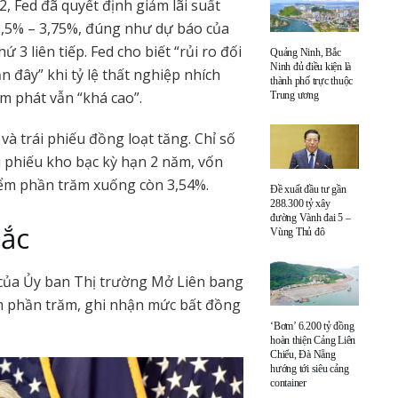
, Fed đã quyết định giảm lãi suất
3,5% – 3,75%, đúng như dự báo của
hứ 3 liên tiếp. Fed cho biết “rủi ro đối
Quảng Ninh, Bắc
Ninh đủ điều kiện là
 đây” khi tỷ lệ thất nghiệp nhích
thành phố trực thuộc
ạm phát vẫn “khá cao”.
Trung ương
à trái phiếu đồng loạt tăng. Chỉ số
ái phiếu kho bạc kỳ hạn 2 năm, vốn
iểm phần trăm xuống còn 3,54%.
Đề xuất đầu tư gần
288.300 tỷ xây
đường Vành đai 5 –
sắc
Vùng Thủ đô
 của Ủy ban Thị trường Mở Liên bang
m phần trăm, ghi nhận mức bất đồng
‘Bơm’ 6.200 tỷ đồng
hoàn thiện Cảng Liên
Chiểu, Đà Nẵng
hướng tới siêu cảng
container