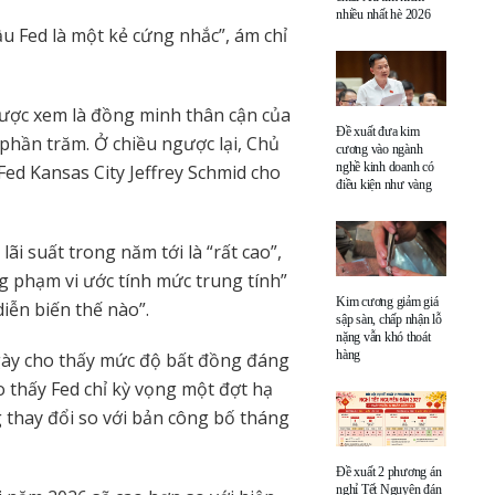
nhiều nhất hè 2026
u Fed là một kẻ cứng nhắc”, ám chỉ
ược xem là đồng minh thân cận của
Đề xuất đưa kim
phần trăm. Ở chiều ngược lại, Chủ
cương vào ngành
nghề kinh doanh có
Fed Kansas City Jeffrey Schmid cho
điều kiện như vàng
i suất trong năm tới là “rất cao”,
g phạm vi ước tính mức trung tính”
Kim cương giảm giá
diễn biến thế nào”.
sập sàn, chấp nhận lỗ
nặng vẫn khó thoát
hàng
gày cho thấy mức độ bất đồng đáng
o thấy Fed chỉ kỳ vọng một đợt hạ
 thay đổi so với bản công bố tháng
Đề xuất 2 phương án
nghỉ Tết Nguyên đán