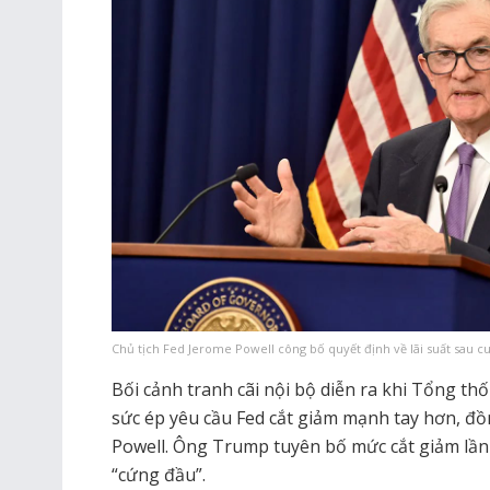
Chủ tịch Fed Jerome Powell công bố quyết định về lãi suất sau 
Bối cảnh tranh cãi nội bộ diễn ra khi Tổng t
sức ép yêu cầu Fed cắt giảm mạnh tay hơn, đồn
Powell. Ông Trump tuyên bố mức cắt giảm lần n
“cứng đầu”.