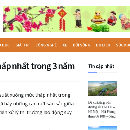
O DỤC
GIẢI TRÍ
CÔNG NGHỆ
XE
ĐỜI SỐNG
DU LỊCH
SỨC KH
thấp nhất trong 3 năm
Tin cập nhật
i suất xuống mức thấp nhất trong
i bày những rạn nứt sâu sắc giữa
Đề xuất tăng vốn
đường sắt Lào Cai –
iên xử lý thị trường lao động suy
Hà Nội – Hải Phòng
thêm 86.108 tỷ đồng