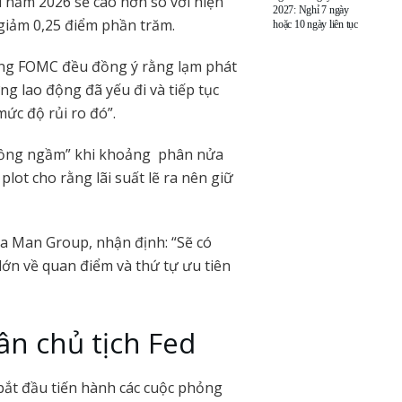
ối năm 2026 sẽ cao hơn so với hiện
2027: Nghỉ 7 ngày
 giảm 0,25 điểm phần trăm.
hoặc 10 ngày liên tục
ong FOMC đều đồng ý rằng lạm phát
ng lao động đã yếu đi và tiếp tục
mức độ rủi ro đó”.
 đồng ngầm” khi khoảng phân nửa
lot cho rằng lãi suất lẽ ra nên giữ
ủa Man Group, nhận định: “Sẽ có
 lớn về quan điểm và thứ tự ưu tiên
ân chủ tịch Fed
ắt đầu tiến hành các cuộc phỏng