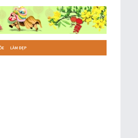
ỎE
LÀM ĐẸP