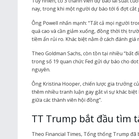
Tuy nhiên, có 3 thành viên dự báo lãi suất cu
nay, trong khi một người dự báo tới 6 đợt cắt
Ông Powell nhấn mạnh: “Tất cả mọi người tr
quá cao và cần giảm xuống, đồng thời thị trườ
tiềm ẩn rủi ro. Khác biệt nằm ở cách đánh giá 
Theo Goldman Sachs, còn tồn tại nhiều “bất
trong số 19 quan chức Fed gửi dự báo cho dot p
nguyên.
Ông Kristina Hooper, chiến lược gia trưởng c
thêm nhiều tranh luận gay gắt vì sự khác biệt
giữa các thành viên hội đồng”.
TT Trump bắt đầu tìm t
Theo Financial Times, Tổng thống Trump đã b