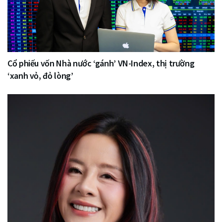
Cổ phiếu vốn Nhà nước ‘gánh’ VN-Index, thị trường
‘xanh vỏ, đỏ lòng’