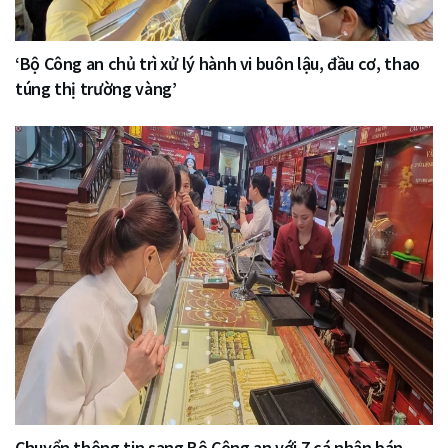
‘Bộ Công an chủ trì xử lý hành vi buôn lậu, đầu cơ, thao
túng thị trường vàng’
Chuyển thông tin sang Bộ Công an với 7 cá nhân bán