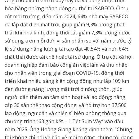
Ông cho biết thêm tư duy này đã và đang được thực
hóa bằng những hành động cụ thể tại SABECO. Ở trụ
cột môi trường, đến năm 2024, 64% nhà máy SABECO
đã lắp đặt điện mặt trời, giúp giảm 9,3% lượng phát
thải khí nhà kính, đồng thời cắt giảm 7,3% lượng nước
sử dụng trên mỗi đơn vị sản phẩm so với năm trước; tỷ
lệ sử dụng năng lượng tái tạo đạt 40,54% và hơn 64%
chất thải được tái chế hoặc tái sử dụng. Ở trụ cột xã hội,
doanh nghiệp đảm bảo công ăn việc làm và thu nhập
cho nhân viên trong giai đoạn COVID-19, đồng thời
triển khai nhiều sáng kiến cộng đồng như lắp 109 km
đèn đường năng lượng mặt trời ở nông thôn, giúp
người dân thêm an tâm sinh hoạt và lao động; nâng
cấp 30 sân thể thao cộng đồng; và hỗ trợ hơn 37.500
lao động, ngư dân và chiến sĩ biên phòng thông qua
chương trình “63 gắn kết – 1 Tết Sum Vầy” vào đầu
năm 2025. Ông Hoàng Giang khẳng định thêm: “Chúng
tôi không chỉ nói về bảo vệ môi trường, chúng tôi đang