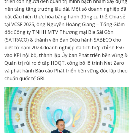
triển con người đến quản trị minh bạch nhằm xây dựng
nền tảng tăng trưởng lâu dài. Một số doanh nghiệp đã
bắt đầu hiện thực hóa bằng hành động cụ thể. Chia sẻ
tại VCSF 2025, ông Nguyễn Hoàng Giang – Tổng Giám
đốc Công ty TNHH MTV Thương mại Bia Sài Gòn
(SATRACO) & thành viên Ban Điều hành SABECO cho
biết từ năm 2024 doanh nghiệp đã tích hợp chỉ số ESG
vào KPI nội bộ, thành lập Ủy ban Phát triển bền vững &
Quản trị rủi ro ở cấp HĐQT, công bố lộ trình Net Zero
và phát hành Báo cáo Phát triển bền vững độc lập theo
chuẩn quốc tế GRI.