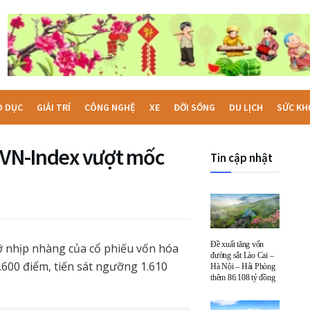
O DỤC
GIẢI TRÍ
CÔNG NGHỆ
XE
ĐỜI SỐNG
DU LỊCH
SỨC KH
, VN-Index vượt mốc
Tin cập nhật
Đề xuất tăng vốn
đỡ nhịp nhàng của cổ phiếu vốn hóa
đường sắt Lào Cai –
.600 điểm, tiến sát ngưỡng 1.610
Hà Nội – Hải Phòng
thêm 86.108 tỷ đồng