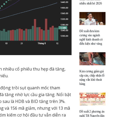
nhiều nhất hè 2026
Đề xuất đưa kim
cương vào ngành
nghề kinh doanh có
điều kiện như vàng
n nhiều cổ phiếu thu hẹp đà tăng,
Kim cương giảm giá
hiếu.
sập sàn, chấp nhận lỗ
nặng vẫn khó thoát
hàng
 động trồi sụt quanh mốc tham
đà tăng nhờ lực cầu gia tăng. Nổi bật
o sau là HDB và BID tăng trên 3%.
ng và 156 mã giảm, nhưng với 13 mã
Đề xuất 2 phương án
tìm kiếm cơ hội đầu tư vẫn diễn ra
nghỉ Tết Nguyên đán