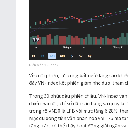
Diễn biến VN-Index
Về cuối phiên, lực cung bất ngờ dâng cao khiế
đẩy VN-Index kết phiên giảm nhẹ dưới tham c
Trong 30 phút đầu phiên chiều, VN-Index vận
chiếu. Sau đó, chỉ số dần cân bằng và quay lại 
trong rổ VN30 là LPB với mức tăng 6,28%, the
Mặc dù dòng tiền vẫn phân hóa với 176 mã tă
tăng trần, có thể thấy hoạt động giải ngân và 