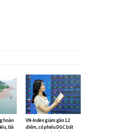
ng hoàn
VN-Index giảm gần 12
iểu, Đà
điểm, cổ phiếu DGC bất