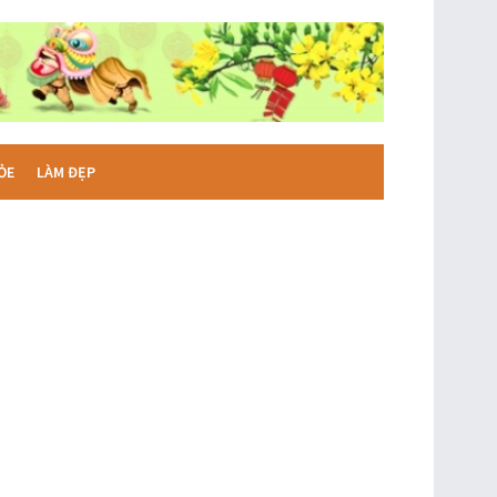
ỎE
LÀM ĐẸP