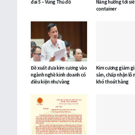
đai 5 – Vùng Thủ đô
Nẵng hướng tới si
container
Đề xuất đưa kim cương vào
Kim cương giảm gi
ngành nghề kinh doanh có
sàn, chấp nhận lỗ 
điều kiện như vàng
khó thoát hàng