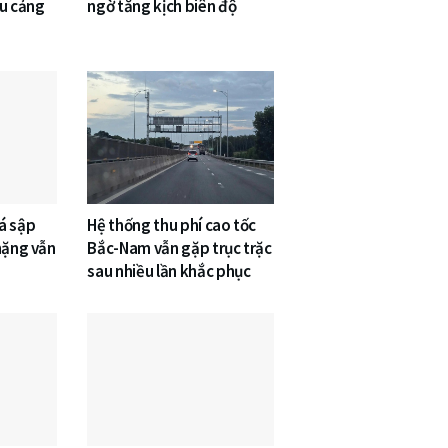
êu cảng
ngờ tăng kịch biên độ
á sập
Hệ thống thu phí cao tốc
nặng vẫn
Bắc-Nam vẫn gặp trục trặc
sau nhiều lần khắc phục