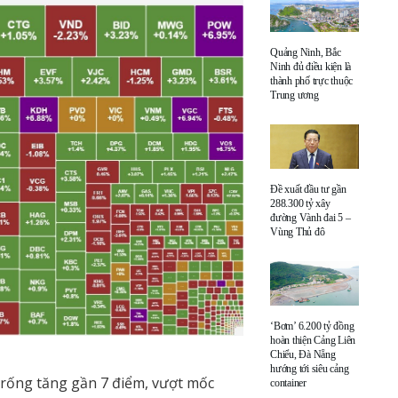
Quảng Ninh, Bắc
Ninh đủ điều kiện là
thành phố trực thuộc
Trung ương
Đề xuất đầu tư gần
288.300 tỷ xây
đường Vành đai 5 –
Vùng Thủ đô
‘Bơm’ 6.200 tỷ đồng
hoàn thiện Cảng Liên
Chiểu, Đà Nẵng
hướng tới siêu cảng
rống tăng gần 7 điểm, vượt mốc
container