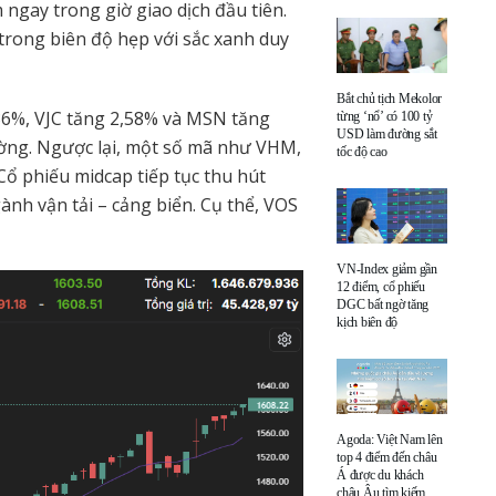
 ngay trong giờ giao dịch đầu tiên.
 trong biên độ hẹp với sắc xanh duy
Bắt chủ tịch Mekolor
36%, VJC tăng 2,58% và MSN tăng
từng ‘nổ’ có 100 tỷ
USD làm đường sắt
ường. Ngược lại, một số mã như VHM,
tốc độ cao
 Cổ phiếu midcap tiếp tục thu hút
nh vận tải – cảng biển. Cụ thể, VOS
VN-Index giảm gần
12 điểm, cổ phiếu
DGC bất ngờ tăng
kịch biên độ
Agoda: Việt Nam lên
top 4 điểm đến châu
Á được du khách
châu Âu tìm kiếm