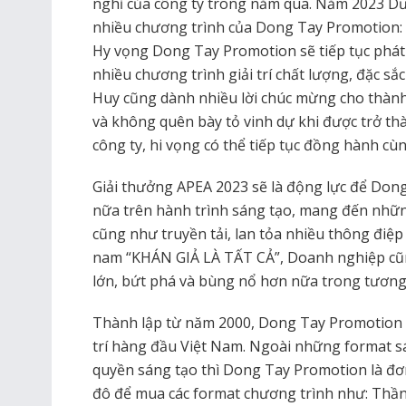
nghỉ của công ty trong năm qua. Năm 2023 
nhiều chương trình của Dong Tay Promotion:
Hy vọng Dong Tay Promotion sẽ tiếp tục phát
nhiều chương trình giải trí chất lượng, đặc sắ
Huy cũng dành nhiều lời chúc mừng cho thàn
và không quên bày tỏ vinh dự khi được trở t
công ty, hi vọng có thể tiếp tục đồng hành c
Giải thưởng APEA 2023 sẽ là động lực để Dong
nữa trên hành trình sáng tạo, mang đến những 
cũng như truyền tải, lan tỏa nhiều thông điệp
nam “KHÁN GIẢ LÀ TẤT CẢ”, Doanh nghiệp cũn
lớn, bứt phá và bùng nổ hơn nữa trong tương
Thành lập từ năm 2000, Dong Tay Promotion l
trí hàng đầu Việt Nam. Ngoài những format s
quyền sáng tạo thì Dong Tay Promotion là đơn
đô để mua các format chương trình như: Thần