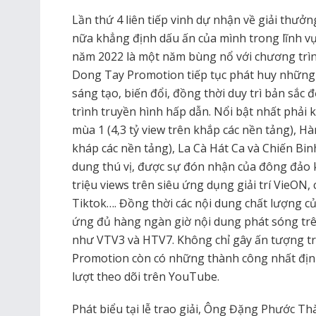
Lần thứ 4 liên tiếp vinh dự nhận về giải thư
nữa khẳng định dấu ấn của mình trong lĩnh vực
năm 2022 là một năm bùng nổ với chương trìn
Dong Tay Promotion tiếp tục phát huy nhữn
sáng tạo, biến đổi, đồng thời duy trì bản sắc
trình truyền hình hấp dẫn. Nổi bật nhất phải
mùa 1 (4,3 tỷ view trên khắp các nền tảng), Hà
kháp các nền tảng), La Cà Hát Ca và Chiến Bin
dung thú vị, được sự đón nhận của đông đảo 
triệu views trên siêu ứng dụng giải trí VieON
Tiktok…. Đồng thời các nội dung chất lượng 
ứng đủ hàng ngàn giờ nội dung phát sóng trê
như VTV3 và HTV7. Không chỉ gây ấn tượng t
Promotion còn có những thành công nhất định ở
lượt theo dõi trên YouTube.
Phát biểu tại lễ trao giải, Ông Đặng Phước 