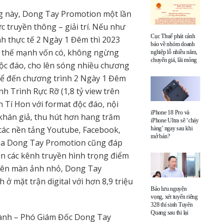
ởng này, Dong Tay Promotion một lần
 truyền thông – giải trí. Nếu như
Cục Thuế phát cảnh
h thực tế 2 Ngày 1 Đêm thì 2023
báo về nhóm doanh
g thế mạnh vốn có, không ngừng
nghiệp lỗ nhiều năm,
chuyển giá, lãi mỏng
 độc đáo, cho lên sóng nhiều chương
 kể đến chương trình 2 Ngày 1 Đêm
nh Trình Rực Rỡ (1,8 tỷ view trên
h Tí Hon với format độc đáo, nội
iPhone 18 Pro và
khán giả, thu hút hơn hang trăm
iPhone Ultra sẽ ‘cháy
, các nền tảng Youtube, Facebook,
hàng’ ngay sau khi
mở bán?
của Dong Tay Promotion cũng đáp
n các kênh truyền hình trọng điểm
rên màn ảnh nhỏ, Dong Tay
 mặt trận digital với hơn 8,9 triệu
Bảo lưu nguyện
vọng, xét tuyển riêng
328 thí sinh Tuyên
Quang sau thi lại
Thành – Phó Giám Đốc Dong Tay