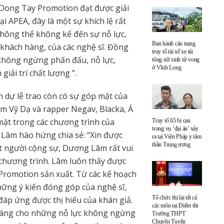
ếp Dong Tay Promotion đạt được giải
 APEA, đây là một sự khích lệ rất
không thể không kể đến sự nỗ lực,
Ban hành cáo trạng
 khách hàng, của các nghệ sĩ. Đồng
truy tố tài xế xe tải
i không ngừng phấn đấu, nỗ lực,
tông nữ sinh tử vong
ở Vĩnh Long
ải trí chất lượng ”.
dự lễ trao còn có sự góp mặt của
m Vỹ Dạ và rapper Negav, Blacka, Á
ặt trong các chương trình của
Truy tố 65 bị can
trong vụ ‘đại án’ xảy
Lâm hào hứng chia sẻ: “Xin được
ra tại Viện Pháp y tâm
thần Trung ương
t người cộng sự, Dương Lâm rất vui
 chương trình. Lâm luôn thấy được
romotion sản xuất. Từ các kế hoạch
hững ý kiến đóng góp của nghệ sĩ,
Tổ chức thi lại tất cả
 đáp ứng được thị hiếu của khán giả.
các môn tại Điểm thi
 đáng cho những nỗ lực không ngừng
Trường THPT
Chuyên Tuyên