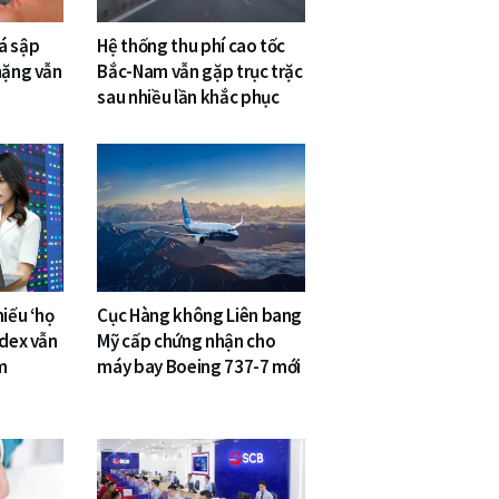
á sập
Hệ thống thu phí cao tốc
nặng vẫn
Bắc-Nam vẫn gặp trục trặc
sau nhiều lần khắc phục
hiếu ‘họ
Cục Hàng không Liên bang
ndex vẫn
Mỹ cấp chứng nhận cho
m
máy bay Boeing 737-7 mới