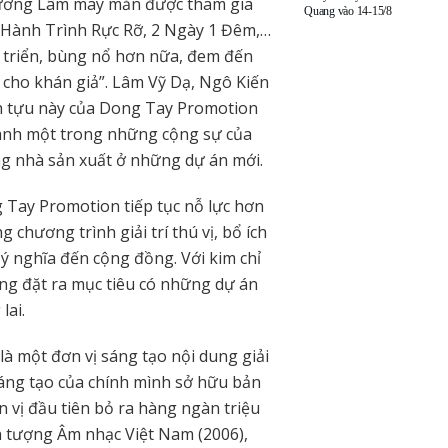
Dương Lâm may mắn được tham gia
Quang vào 14-15/8
 Hành Trình Rực Rỡ, 2 Ngày 1 Đêm,…
 triển, bùng nổ hơn nữa, đem đến
c cho khán giả”. Lâm Vỹ Dạ, Ngô Kiến
h tựu này của Dong Tay Promotion
hành một trong những cộng sự của
ùng nhà sản xuất ở những dự án mới.
 Tay Promotion tiếp tục nỗ lực hơn
chương trình giải trí thú vị, bổ ích
 ý nghĩa đến cộng đồng. Với kim chỉ
g đặt ra mục tiêu có những dự án
 lai.
à một đơn vị sáng tạo nội dung giải
áng tạo của chính mình sở hữu bản
 vị đầu tiên bỏ ra hàng ngàn triệu
 tượng Âm nhạc Việt Nam (2006),