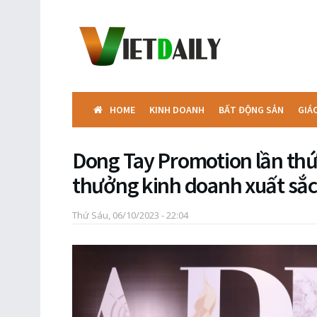
HOME
KINH DOANH
BẤT ĐỘNG SẢN
GIÁ
Dong Tay Promotion lần thứ 4
thưởng kinh doanh xuất sắc
Thứ Sáu, 06/10/2023 - 22:04