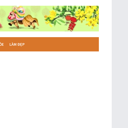
ỎE
LÀM ĐẸP