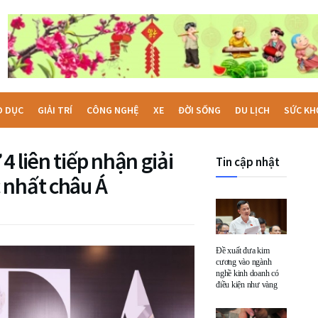
O DỤC
GIẢI TRÍ
CÔNG NGHỆ
XE
ĐỜI SỐNG
DU LỊCH
SỨC KH
 liên tiếp nhận giải
Tin cập nhật
 nhất châu Á
Đề xuất đưa kim
cương vào ngành
nghề kinh doanh có
điều kiện như vàng