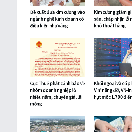
Đề xuất đưa kim cương vào
Kim cương giảm gi
ngành nghề kinh doanh có
sàn, chấp nhận lỗ 
điều kiện như vàng
khó thoát hàng
Cục Thuế phát cảnh báo về
Khối ngoại và cổ p
nhóm doanh nghiệp lỗ
Vin’ nâng đỡ, VN-I
nhiều năm, chuyển giá, lãi
hụt mốc 1.790 điể
mỏng