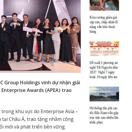
Kim cương giảm giá
sập sàn, chấp nhận lỗ
nặng vẫn khó thoát
hàng
Đề xuất 2 phương án
nghỉ Tết Nguyên đán
2027: Nghỉ 7 ngày
hoặc 10 ngày liên tục
C Group Holdings vinh dự nhận giải
c Enterprise Awards (APEA) trao
Hệ thống thu phí cao
t trong khu vực do Enterprise Asia –
tốc Bắc-Nam vẫn gặp
trục trặc sau nhiều lần
 tại Châu Á, trao tặng nhằm công
khắc phục
ổi mới và phát triển bền vững.