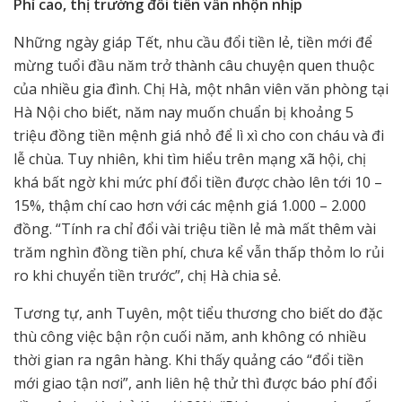
Phí cao, thị trường đổi tiền vẫn nhộn nhịp
Những ngày giáp Tết, nhu cầu đổi tiền lẻ, tiền mới để
mừng tuổi đầu năm trở thành câu chuyện quen thuộc
của nhiều gia đình. Chị Hà, một nhân viên văn phòng tại
Hà Nội cho biết, năm nay muốn chuẩn bị khoảng 5
triệu đồng tiền mệnh giá nhỏ để lì xì cho con cháu và đi
lễ chùa. Tuy nhiên, khi tìm hiểu trên mạng xã hội, chị
khá bất ngờ khi mức phí đổi tiền được chào lên tới 10 –
15%, thậm chí cao hơn với các mệnh giá 1.000 – 2.000
đồng. “Tính ra chỉ đổi vài triệu tiền lẻ mà mất thêm vài
trăm nghìn đồng tiền phí, chưa kể vẫn thấp thỏm lo rủi
ro khi chuyển tiền trước”, chị Hà chia sẻ.
Tương tự, anh Tuyên, một tiểu thương cho biết do đặc
thù công việc bận rộn cuối năm, anh không có nhiều
thời gian ra ngân hàng. Khi thấy quảng cáo “đổi tiền
mới giao tận nơi”, anh liên hệ thử thì được báo phí đổi