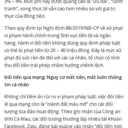
3% – 4%. Mức phí này được quảng cáo là “ưu đãi”, “cạnh
tranh”, song thực tế vẫn cao hơn nhiều so với giá trị
thực của đồng tiền.
Theo quy định tại Nghị định 88/2019/NĐ-CP về xử phạt
vi phạm hành chính trong lĩnh vực tiền tệ và ngân
hàng, hành vi đổi tiền không đúng quy định pháp luật
có thể bị phạt tiền từ 20 – 40 triệu đồng. Đây là mức xử
phạt đủ sức răn đe đối với các cá nhân, tổ chức cố tình
thu đổi tiền trái phép nhằm hưởng chênh lệch.
Đổi tiền qua mạng: Nguy cơ mất tiền, mất luôn thông
tin cá nhân
Không chỉ tiềm ẩn rủi ro vi phạm pháp luật, việc đổi tiền
lẻ qua mạng còn là “mảnh đất màu mỡ” cho các đối
tượng lừa đảo hoạt động. Theo ghi nhận của Công an
tỉnh Cà Mau, các đối tượng thường lập nhiều tài khoản
Facebook, Zalo, đăng bài quảng cáo nhận “đổi tiền mới,