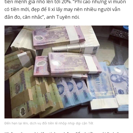
tiền mệnh giá nhỏ lên tới 20%. “Phí cao nhưng vì muốn
có tiền mới, đẹp để lì xì lấy may nên nhiều người vẫn
đắn đo, cân nhắc”, anh Tuyên nói.
Đến hẹn lại lên, dịch vụ đổi tiền lẻ nhộp nhịp dịp cận Tết