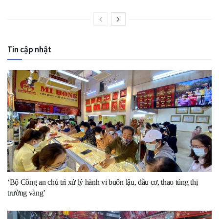
Tin cập nhật
‘Bộ Công an chủ trì xử lý hành vi buôn lậu, đầu cơ, thao túng thị
trường vàng’