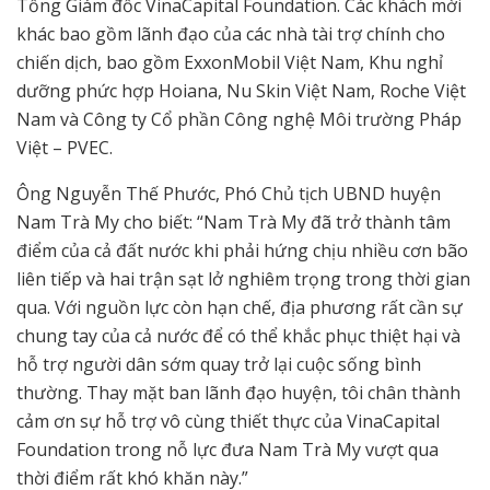
Tổng Giám đốc VinaCapital Foundation. Các khách mời
khác bao gồm lãnh đạo của các nhà tài trợ chính cho
chiến dịch, bao gồm ExxonMobil Việt Nam, Khu nghỉ
dưỡng phức hợp Hoiana, Nu Skin Việt Nam, Roche Việt
Nam và Công ty Cổ phần Công nghệ Môi trường Pháp
Việt – PVEC.
Ông Nguyễn Thế Phước, Phó Chủ tịch UBND huyện
Nam Trà My cho biết: “Nam Trà My đã trở thành tâm
điểm của cả đất nước khi phải hứng chịu nhiều cơn bão
liên tiếp và hai trận sạt lở nghiêm trọng trong thời gian
qua. Với nguồn lực còn hạn chế, địa phương rất cần sự
chung tay của cả nước để có thể khắc phục thiệt hại và
hỗ trợ người dân sớm quay trở lại cuộc sống bình
thường. Thay mặt ban lãnh đạo huyện, tôi chân thành
cảm ơn sự hỗ trợ vô cùng thiết thực của VinaCapital
Foundation trong nỗ lực đưa Nam Trà My vượt qua
thời điểm rất khó khăn này.”