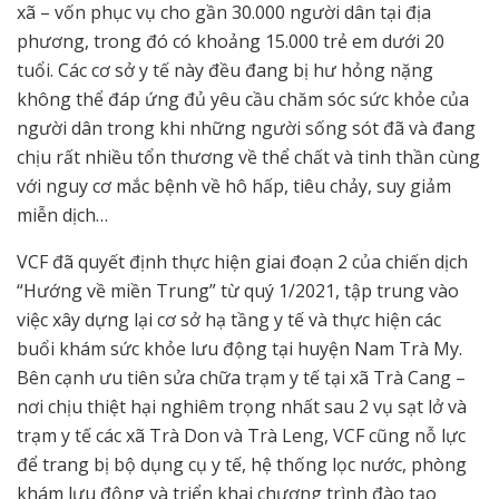
xã – vốn phục vụ cho gần 30.000 người dân tại địa
phương, trong đó có khoảng 15.000 trẻ em dưới 20
tuổi. Các cơ sở y tế này đều đang bị hư hỏng nặng
không thể đáp ứng đủ yêu cầu chăm sóc sức khỏe của
người dân trong khi những người sống sót đã và đang
chịu rất nhiều tổn thương về thể chất và tinh thần cùng
với nguy cơ mắc bệnh về hô hấp, tiêu chảy, suy giảm
miễn dịch…
VCF đã quyết định thực hiện giai đoạn 2 của chiến dịch
“Hướng về miền Trung” từ quý 1/2021, tập trung vào
việc xây dựng lại cơ sở hạ tầng y tế và thực hiện các
buổi khám sức khỏe lưu động tại huyện Nam Trà My.
Bên cạnh ưu tiên sửa chữa trạm y tế tại xã Trà Cang –
nơi chịu thiệt hại nghiêm trọng nhất sau 2 vụ sạt lở và
trạm y tế các xã Trà Don và Trà Leng, VCF cũng nỗ lực
để trang bị bộ dụng cụ y tế, hệ thống lọc nước, phòng
khám lưu động và triển khai chương trình đào tạo