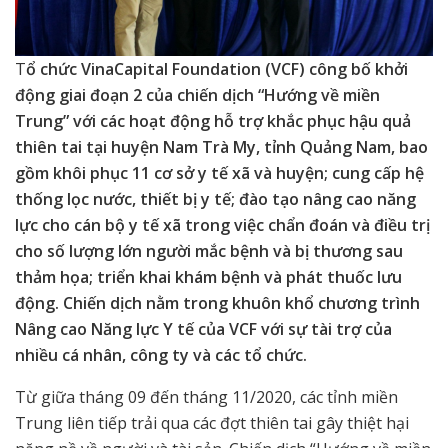
T
ổ chức VinaCapital Foundation (VCF) công bố khởi
động giai đoạn 2 của chiến dịch “Hướng về miền
Trung” với các hoạt động hỗ trợ khắc phục hậu quả
thiên tai tại huyện Nam Trà My, tỉnh Quảng Nam, bao
gồm khôi phục 11 cơ sở y tế xã và huyện; cung cấp hệ
thống lọc nước, thiết bị y tế; đào tạo nâng cao năng
lực cho cán bộ y tế xã trong việc chẩn đoán và điều trị
cho số lượng lớn người mắc bệnh và bị thương sau
thảm họa; triển khai khám bệnh và phát thuốc lưu
động. Chiến dịch nằm trong khuôn khổ chương trình
Nâng cao Năng lực Y tế của VCF với sự tài trợ của
nhiều cá nhân, công ty và các tổ chức.
Từ giữa tháng 09 đến tháng 11/2020, các tỉnh miền
Trung liên tiếp trải qua các đợt thiên tai gây thiệt hại