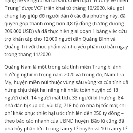
nặng nề về người và tài sản. Chiến dịch “Hướng về miền
Trung” được VCF triển khai từ tháng 10/2020, kêu gọi
chung tay giúp đỡ người dân ở các địa phương này, đã
quyên góp thành công hơn 4,8 tỷ đồng (tương đương
209.000 USD) và đã thực hiện giai đoạn 1 bằng việc cứu
trợ khẩn cấp cho 12.000 người dân Quảng Bình và
Quảng Trị với thực phẩm và nhu yếu phẩm cơ bản ngay
trong tháng 11/2020.
Quảng Nam là một trong các tỉnh miền Trung bị ảnh
hưởng nghiêm trọng năm 2020 và trong đó, Nam Trà
My, huyện miền núi thuộc vùng sâu vùng xa của tỉnh đã
hứng chịu thiệt hại nặng nề nhất: toàn huyện có 18
người chết, 14 người mất tích, 33 người bị thương, 84
nhà dân bị sụp đổ, vùi lấp; 718 hộ có nhà bị tốc mái; chi
phí khắc phục thiệt hại ước tính lên đến 250 tỷ đồng –
theo báo cáo nhanh của UBND huyện. Bão lũ cũng đã
phá hủy phần lớn Trung tâm y tế huyện và 10 trạm y tế