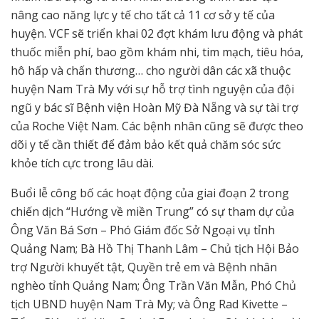
nâng cao năng lực y tế cho tất cả 11 cơ sở y tế của
huyện. VCF sẽ triển khai 02 đợt khám lưu động và phát
thuốc miễn phí, bao gồm khám nhi, tim mạch, tiêu hóa,
hô hấp và chấn thương… cho người dân các xã thuộc
huyện Nam Trà My với sự hỗ trợ tình nguyện của đội
ngũ y bác sĩ Bệnh viện Hoàn Mỹ Đà Nẵng và sự tài trợ
của Roche Việt Nam. Các bệnh nhân cũng sẽ được theo
dõi y tế cần thiết để đảm bảo kết quả chăm sóc sức
khỏe tích cực trong lâu dài.
Buổi lễ công bố các hoạt động của giai đoạn 2 trong
chiến dịch “Hướng về miền Trung” có sự tham dự của
Ông Văn Bá Sơn – Phó Giám đốc Sở Ngoại vụ tỉnh
Quảng Nam; Bà Hồ Thị Thanh Lâm – Chủ tịch Hội Bảo
trợ Người khuyết tật, Quyền trẻ em và Bệnh nhân
nghèo tỉnh Quảng Nam; Ông Trần Văn Mẫn, Phó Chủ
tịch UBND huyện Nam Trà My; và Ông Rad Kivette –