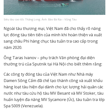
Siêu tàu cao tốc Thăng Long. Ảnh: Báo Bà Rịa – Vũng Tàu
Ngoài tàu thương mại, Việt Nam đã cho thấy rõ năng
lực đóng tàu tiên tiến của mình khi hoàn thiện và xuất
sang châu Phi hàng chục tàu tuần tra cao cấp trong
năm 2020.
Ông Taras Ivanov – phụ trách Văn phòng đại diện
thường trú của Sputnik tại Hà Nội cho biết thêm rằng:
Các công ty đóng tàu của Việt Nam như Nhà máy
Damen Sông Cấm đã chế tạo thành công và xuất khẩu
hàng loạt tàu hiện đại dành cho lực lượng hải quân các
nước như tàu cứu hộ tàu MV Besant và MV Stoker, tàu
huấn luyện đa năng MV Sycamore (Úc), tàu tuần tra lớp
Spa 5009 (Venezuela).