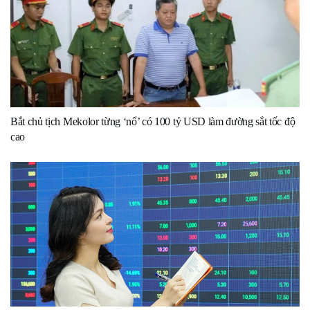
Bắt chủ tịch Mekolor từng ‘nổ’ có 100 tỷ USD làm đường sắt tốc độ
cao