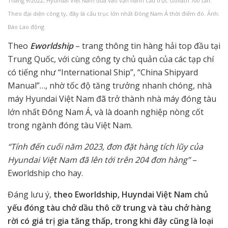
Tháng 9/2022, Hyundai Việt Nam đưa vào vận hành cẩu trục Goliath 700 tấn.
Theo đại diện công ty, đây là cẩu trục lớn nhất Đông Nam Á thời điểm đó. Ảnh:
Báo Lao động
Theo
Eworldship
– trang thông tin hàng hải top đầu tại
Trung Quốc, với cùng công ty chủ quản của các tạp chí
có tiếng như “International Ship”, “China Shipyard
Manual”…, nhờ tốc độ tăng trưởng nhanh chóng, nhà
máy Hyundai Việt Nam đã trở thành nhà máy đóng tàu
lớn nhất Đông Nam Á, và là doanh nghiệp nòng cốt
trong ngành đóng tàu Việt Nam.
“Tính đến cuối năm 2023, đơn đặt hàng tích lũy của
Hyundai Việt Nam đã lên tới trên 204 đơn hàng”
–
Eworldship cho hay.
Đáng lưu ý,
theo Eworldship, Huyndai Việt Nam chủ
yếu đóng tàu chở dầu thô cỡ trung và tàu chở hàng
rời có giá trị gia tăng thấp, trong khi đây cũng là loại