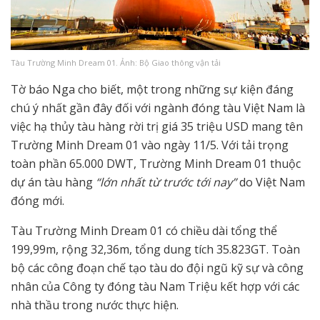
Tàu Trường Minh Dream 01. Ảnh: Bộ Giao thông vận tải
Tờ báo Nga cho biết, một trong những sự kiện đáng
chú ý nhất gần đây đối với ngành đóng tàu Việt Nam là
việc hạ thủy tàu hàng rời trị giá 35 triệu USD mang tên
Trường Minh Dream 01 vào ngày 11/5. Với tải trọng
toàn phần 65.000 DWT, Trường Minh Dream 01 thuộc
dự án tàu hàng
“lớn nhất từ trước tới nay”
do Việt Nam
đóng mới.
Tàu Trường Minh Dream 01 có chiều dài tổng thể
199,99m, rộng 32,36m, tổng dung tích 35.823GT. Toàn
bộ các công đoạn chế tạo tàu do đội ngũ kỹ sự và công
nhân của Công ty đóng tàu Nam Triệu kết hợp với các
nhà thầu trong nước thực hiện.