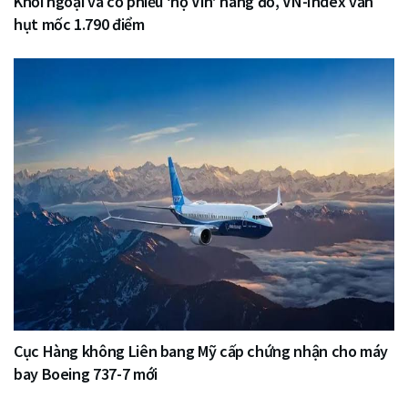
Khối ngoại và cổ phiếu ‘họ Vin’ nâng đỡ, VN-Index vẫn
hụt mốc 1.790 điểm
Cục Hàng không Liên bang Mỹ cấp chứng nhận cho máy
bay Boeing 737-7 mới