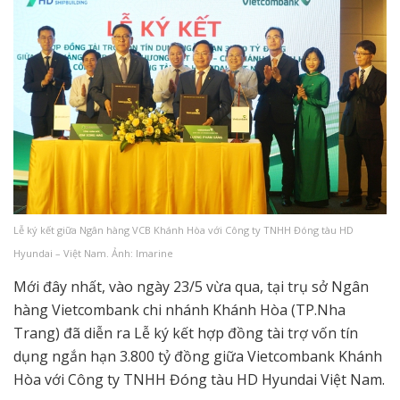
Lễ ký kết giữa Ngân hàng VCB Khánh Hòa với Công ty TNHH Đóng tàu HD
Hyundai – Việt Nam. Ảnh: Imarine
Mới đây nhất, vào ngày 23/5 vừa qua, tại trụ sở Ngân
hàng Vietcombank chi nhánh Khánh Hòa (TP.Nha
Trang) đã diễn ra Lễ ký kết hợp đồng tài trợ vốn tín
dụng ngắn hạn 3.800 tỷ đồng giữa Vietcombank Khánh
Hòa với Công ty TNHH Đóng tàu HD Hyundai Việt Nam.