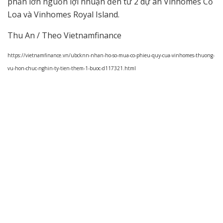
phần lớn nguồn lợi nhuận đến từ 2 dự án Vinhomes Cổ
Loa và Vinhomes Royal Island.
Thu An / Theo Vietnamfinance
https://vietnamfinance.vn/ubcknn-nhan-ho-so-mua-co-phieu-quy-cua-vinhomes-thuong-
vu-hon-chuc-nghin-ty-tien-them-1-buoc-d117321.html