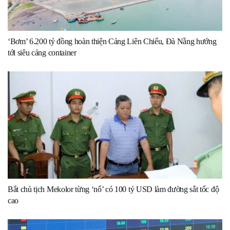
‘Bơm’ 6.200 tỷ đồng hoàn thiện Cảng Liên Chiểu, Đà Nẵng hướng
tới siêu cảng container
Bắt chủ tịch Mekolor từng ‘nổ’ có 100 tỷ USD làm đường sắt tốc độ
cao