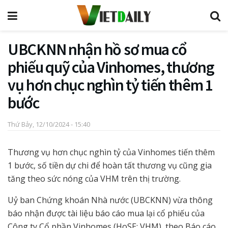
UBCKNN nhận hồ sơ mua cổ
phiếu quỹ của Vinhomes, thương
vụ hơn chục nghìn tỷ tiến thêm 1
bước
Thứ Bảy, 12/10/2024 - 15:40
Thương vụ hơn chục nghìn tỷ của Vinhomes tiến thêm
1 bước, số tiền dự chi để hoàn tất thương vụ cũng gia
tăng theo sức nóng của VHM trên thị trường.
Uỷ ban Chứng khoán Nhà nước (UBCKNN) vừa thông
báo nhận được tài liệu báo cáo mua lại cổ phiếu của
Công ty Cổ phần Vinhomes (HoSE: VHM), theo Báo cáo