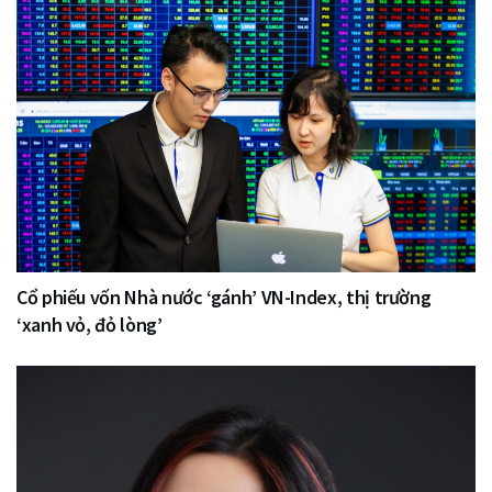
Cổ phiếu vốn Nhà nước ‘gánh’ VN-Index, thị trường
‘xanh vỏ, đỏ lòng’