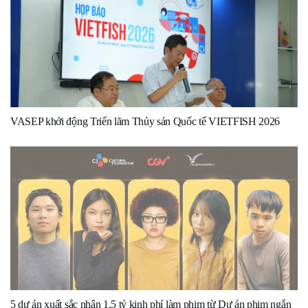
VASEP khởi động Triển lãm Thủy sản Quốc tế VIETFISH 2026
5 dự án xuất sắc nhận 1,5 tỷ kinh phí làm phim từ Dự án phim ngắn