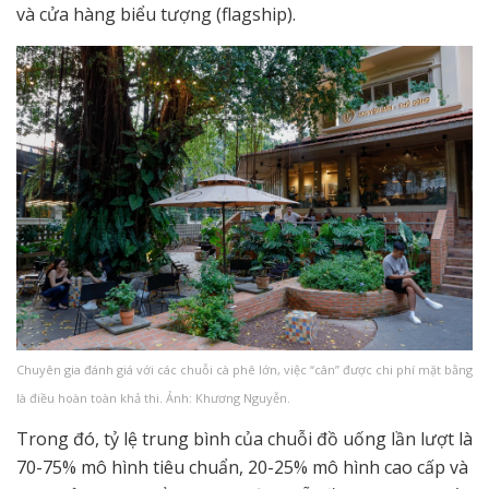
và cửa hàng biểu tượng (flagship).
Chuyên gia đánh giá với các chuỗi cà phê lớn, việc “cân” được chi phí mặt bằng
là điều hoàn toàn khả thi. Ảnh: Khương Nguyễn.
Trong đó, tỷ lệ trung bình của chuỗi đồ uống lần lượt là
70-75% mô hình tiêu chuẩn, 20-25% mô hình cao cấp và