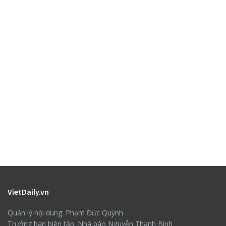
VietDaily.vn
Quản lý nội dung: Phạm Đức Quỳnh
Trưởng ban biên tập: Nhà báo Nguyễn Thanh Bình