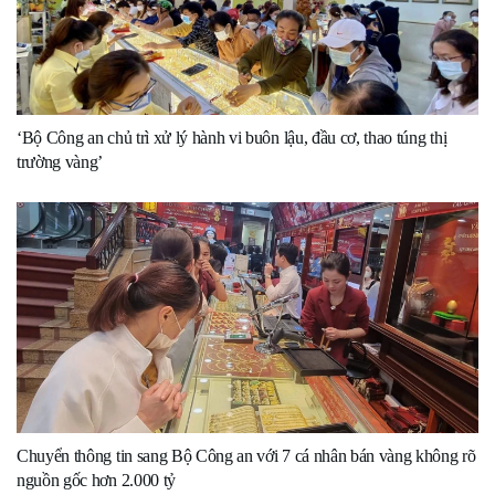
‘Bộ Công an chủ trì xử lý hành vi buôn lậu, đầu cơ, thao túng thị
trường vàng’
Chuyển thông tin sang Bộ Công an với 7 cá nhân bán vàng không rõ
nguồn gốc hơn 2.000 tỷ