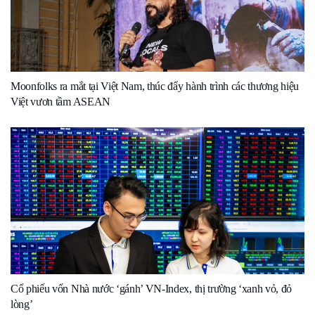
Moonfolks ra mắt tại Việt Nam, thúc đẩy hành trình các thương hiệu
Việt vươn tầm ASEAN
Cổ phiếu vốn Nhà nước ‘gánh’ VN-Index, thị trường ‘xanh vỏ, đỏ
lòng’