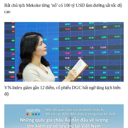
Bắt chủ tịch Mekolor từng ‘nổ’ có 100 tỷ USD làm đường sắt tốc độ
cao
VN-Index giảm gần 12 điểm, cổ phiếu DGC bất ngờ tăng kịch biên
độ