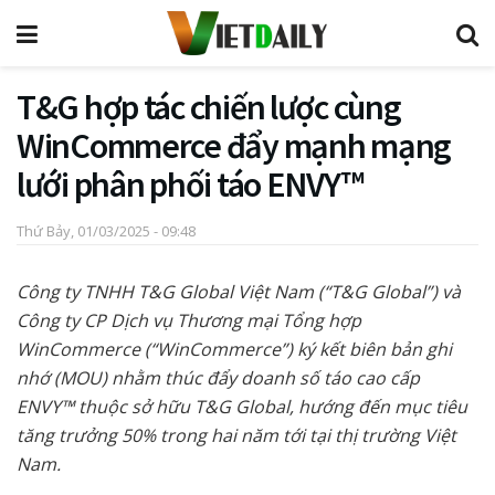
T&G hợp tác chiến lược cùng
WinCommerce đẩy mạnh mạng
lưới phân phối táo ENVY™
Thứ Bảy, 01/03/2025 - 09:48
Công ty TNHH T&G Global Việt Nam (“T&G Global”) và
Công ty CP Dịch vụ Thương mại Tổng hợp
WinCommerce (“WinCommerce”) ký kết biên bản ghi
nhớ (MOU) nhằm thúc đẩy doanh số táo cao cấp
ENVY™ thuộc sở hữu T&G Global, hướng đến mục tiêu
tăng trưởng 50% trong hai năm tới tại thị trường Việt
Nam.