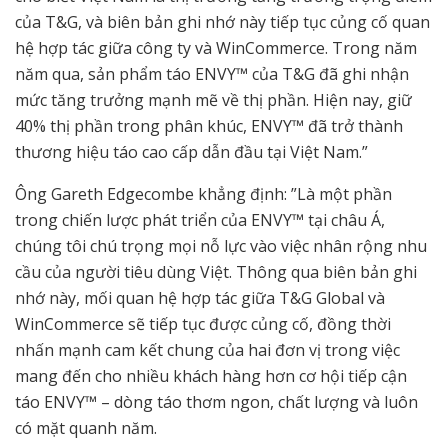
của T&G, và biên bản ghi nhớ này tiếp tục củng cố quan
hệ hợp tác giữa công ty và WinCommerce. Trong năm
năm qua, sản phẩm táo ENVY™ của T&G đã ghi nhận
mức tăng trưởng mạnh mẽ về thị phần. Hiện nay, giữ
40% thị phần trong phân khúc, ENVY™ đã trở thành
thương hiệu táo cao cấp dẫn đầu tại Việt Nam.”
Ông Gareth Edgecombe khẳng định: ”Là một phần
trong chiến lược phát triển của ENVY™ tại châu Á,
chúng tôi chú trọng mọi nỗ lực vào việc nhân rộng nhu
cầu của người tiêu dùng Việt. Thông qua biên bản ghi
nhớ này, mối quan hệ hợp tác giữa T&G Global và
WinCommerce sẽ tiếp tục được củng cố, đồng thời
nhấn mạnh cam kết chung của hai đơn vị trong việc
mang đến cho nhiều khách hàng hơn cơ hội tiếp cận
táo ENVY™ – dòng táo thơm ngon, chất lượng và luôn
có mặt quanh năm.