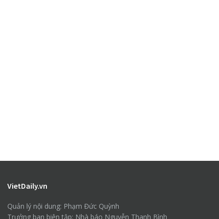
VietDaily.vn
Quản lý nội dung: Phạm Đức Quỳnh
Trưởng ban biên tập: Nhà báo Nguyễn Thanh Bình