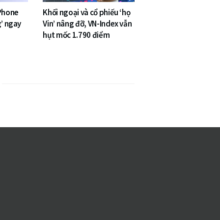
iPhone
Khối ngoại và cổ phiếu ‘họ
g’ ngay
Vin’ nâng đỡ, VN-Index vẫn
hụt mốc 1.790 điểm