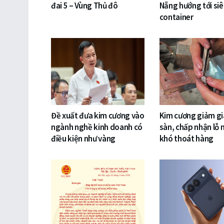
đai 5 – Vùng Thủ đô
Nẵng hướng tới si
container
Đề xuất đưa kim cương vào
Kim cương giảm gi
ngành nghề kinh doanh có
sàn, chấp nhận lỗ 
điều kiện như vàng
khó thoát hàng