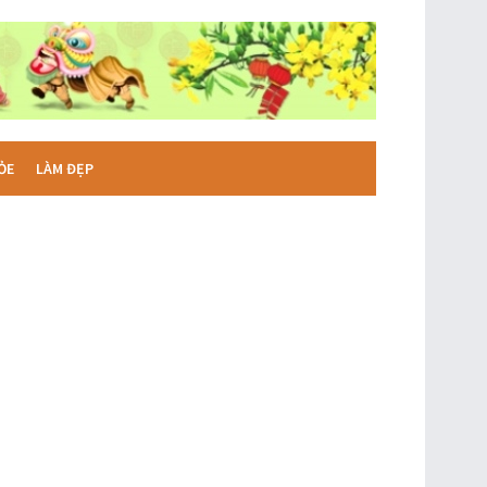
ỎE
LÀM ĐẸP