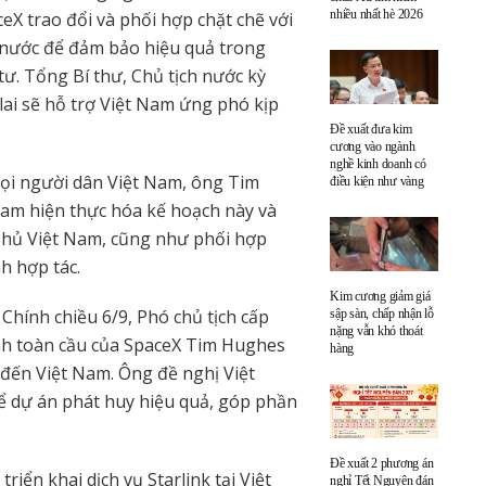
nhiều nhất hè 2026
eX trao đổi và phối hợp chặt chẽ với
 nước để đảm bảo hiệu quả trong
tư. Tổng Bí thư, Chủ tịch nước kỳ
lai sẽ hỗ trợ Việt Nam ứng phó kịp
Đề xuất đưa kim
cương vào ngành
nghề kinh doanh có
 mọi người dân Việt Nam, ông Tim
điều kiện như vàng
m hiện thực hóa kế hoạch này và
hủ Việt Nam, cũng như phối hợp
h hợp tác.
Kim cương giảm giá
hính chiều 6/9, Phó chủ tịch cấp
sập sàn, chấp nhận lỗ
nặng vẫn khó thoát
nh toàn cầu của SpaceX Tim Hughes
hàng
đến Việt Nam. Ông đề nghị Việt
để dự án phát huy hiệu quả, góp phần
Đề xuất 2 phương án
iển khai dịch vụ Starlink tại Việt
nghỉ Tết Nguyên đán