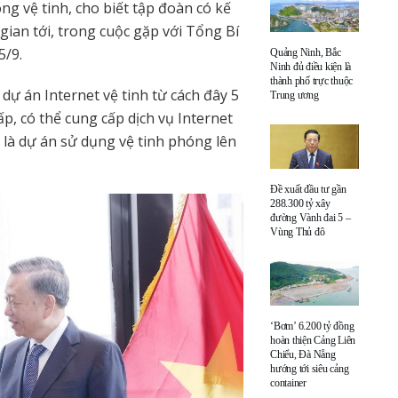
ông vệ tinh, cho biết tập đoàn có kế
gian tới, trong cuộc gặp với Tổng Bí
5/9.
Quảng Ninh, Bắc
Ninh đủ điều kiện là
thành phố trực thuộc
ự án Internet vệ tinh từ cách đây 5
Trung ương
p, có thể cung cấp dịch vụ Internet
nk là dự án sử dụng vệ tinh phóng lên
Đề xuất đầu tư gần
288.300 tỷ xây
đường Vành đai 5 –
Vùng Thủ đô
‘Bơm’ 6.200 tỷ đồng
hoàn thiện Cảng Liên
Chiểu, Đà Nẵng
hướng tới siêu cảng
container