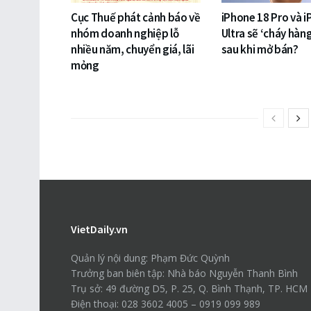
Cục Thuế phát cảnh báo về
iPhone 18 Pro và 
nhóm doanh nghiệp lỗ
Ultra sẽ ‘cháy hàn
nhiều năm, chuyển giá, lãi
sau khi mở bán?
mỏng
VietDaily.vn
Quản lý nội dung: Phạm Đức Quỳnh
Trưởng ban biên tập: Nhà báo Nguyễn Thanh Bình
Trụ sở: 49 đường D5, P. 25, Q. Bình Thạnh, TP. HCM
Điện thoại: 028 3602 4005 – 0919 099 989