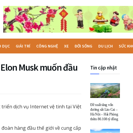
O DỤC
GIẢI TRÍ
CÔNG NGHỆ
XE
ĐỜI SỐNG
DU LỊCH
SỨC KH
ú Elon Musk muốn đầu
Tin cập nhật
Đề xuất tăng vốn
iển dịch vụ Internet vệ tinh tại Việt
đường sắt Lào Cai –
Hà Nội – Hải Phòng
thêm 86.108 tỷ đồng
 đoàn hàng đầu thế giới về cung cấp