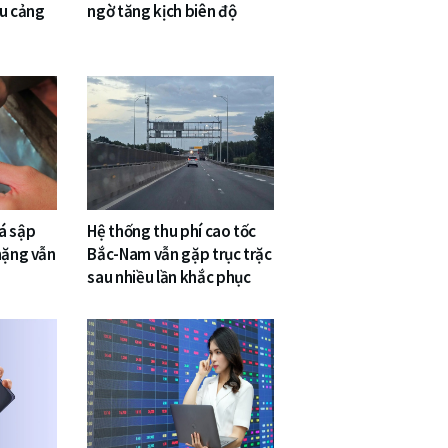
êu cảng
ngờ tăng kịch biên độ
á sập
Hệ thống thu phí cao tốc
nặng vẫn
Bắc-Nam vẫn gặp trục trặc
sau nhiều lần khắc phục