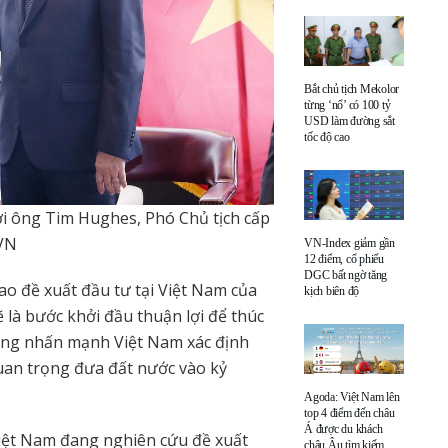
Bắt chủ tịch Mekolor
từng ‘nổ’ có 100 tỷ
USD làm đường sắt
tốc độ cao
ới ông Tim Hughes, Phó Chủ tịch cấp
XVN
VN-Index giảm gần
12 điểm, cổ phiếu
DGC bất ngờ tăng
ao đề xuất đầu tư tại Việt Nam của
kịch biên độ
là bước khởi đầu thuận lợi để thúc
Ông nhấn mạnh Việt Nam xác định
uan trọng đưa đất nước vào kỷ
Agoda: Việt Nam lên
top 4 điểm đến châu
Á được du khách
Việt Nam đang nghiên cứu đề xuất
châu Âu tìm kiếm