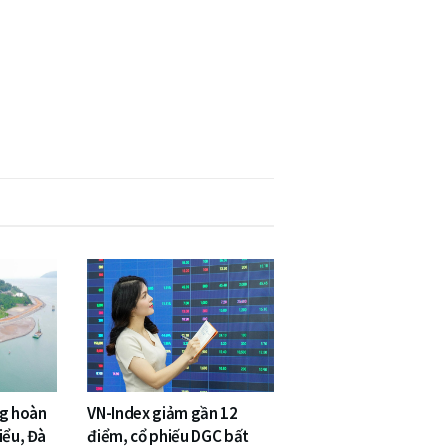
ng hoàn
VN-Index giảm gần 12
iểu, Đà
điểm, cổ phiếu DGC bất