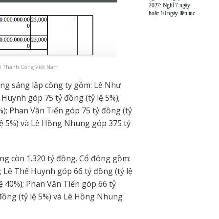
2027: Nghỉ 7 ngày
hoặc 10 ngày liên tục
ai Thành Công Việt Nam
đông sáng lập công ty gồm: Lê Như
 Huynh góp 75 tỷ đồng (tỷ lệ 5%);
); Phan Văn Tiến góp 75 tỷ đồng (tỷ
lệ 5%) và Lê Hồng Nhung góp 375 tỷ
ng còn 1.320 tỷ đồng. Cổ đông gồm:
; Lê Thế Huynh góp 66 tỷ đồng (tỷ lệ
ệ 40%); Phan Văn Tiến góp 66 tỷ
đồng (tỷ lệ 5%) và Lê Hồng Nhung