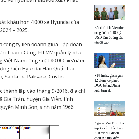
ất khẩu hơn 4.000 xe Hyundai của
Bắt chủ tịch Mekolor
2024 – 2025.
từng ‘nổ’ có 100 tỷ
USD làm đường sắt
tốc độ cao
à công ty liên doanh giữa Tập đoàn
oàn Thành Công. HTMV quản lý nhà
g Việt Nam công suất 80.000 xe/năm.
hương hiệu Hyundai Hàn Quốc bao
, Santa Fe, Palisade, Custin.
VN-Index giảm gần
12 điểm, cổ phiếu
DGC bất ngờ tăng
 thành lập vào tháng 9/2016, địa chỉ
kịch biên độ
ã Gia Trấn, huyện Gia Viễn, tỉnh
Nguyễn Minh Sơn, sinh năm 1966,
Agoda: Việt Nam lên
top 4 điểm đến châu
Á được du khách
châu Âu tìm kiếm