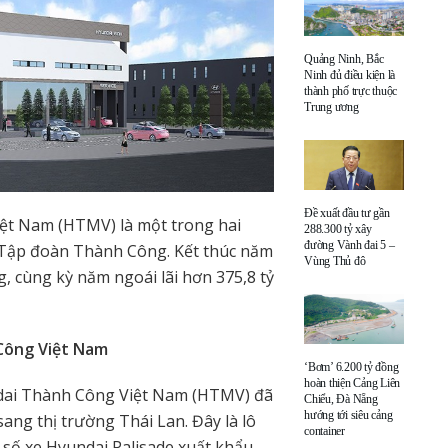
Quảng Ninh, Bắc
Ninh đủ điều kiện là
thành phố trực thuộc
Trung ương
Đề xuất đầu tư gần
ệt Nam (HTMV) là một trong hai
288.300 tỷ xây
đường Vành đai 5 –
a Tập đoàn Thành Công. Kết thúc năm
Vùng Thủ đô
, cùng kỳ năm ngoái lãi hơn 375,8 tỷ
Công Việt Nam
‘Bơm’ 6.200 tỷ đồng
hoàn thiện Cảng Liên
ndai Thành Công Việt Nam (HTMV) đã
Chiểu, Đà Nẵng
hướng tới siêu cảng
sang thị trường Thái Lan. Đây là lô
container
 số xe Hyundai Palisade xuất khẩu