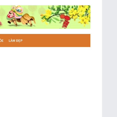
ỎE
LÀM ĐẸP