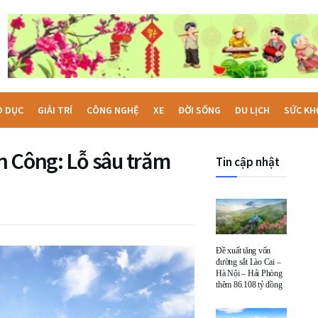
O DỤC
GIẢI TRÍ
CÔNG NGHỆ
XE
ĐỜI SỐNG
DU LỊCH
SỨC KH
h Công: Lỗ sâu trăm
Tin cập nhật
Đề xuất tăng vốn
đường sắt Lào Cai –
Hà Nội – Hải Phòng
thêm 86.108 tỷ đồng