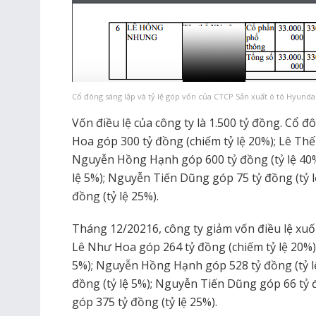
Cổ đông sáng lập và tỷ lệ góp vốn của CTCP Sản xuất ô tô Hyund
Vốn điều lệ của công ty là 1.500 tỷ đồng. Cổ 
Hoa góp 300 tỷ đồng (chiếm tỷ lệ 20%); Lê Thế
Nguyễn Hồng Hạnh góp 600 tỷ đồng (tỷ lệ 40%
lệ 5%); Nguyễn Tiến Dũng góp 75 tỷ đồng (tỷ 
đồng (tỷ lệ 25%).
Tháng 12/20216, công ty giảm vốn điều lệ xuố
Lê Như Hoa góp 264 tỷ đồng (chiếm tỷ lệ 20%)
5%); Nguyễn Hồng Hạnh góp 528 tỷ đồng (tỷ l
đồng (tỷ lệ 5%); Nguyễn Tiến Dũng góp 66 tỷ 
góp 375 tỷ đồng (tỷ lệ 25%).