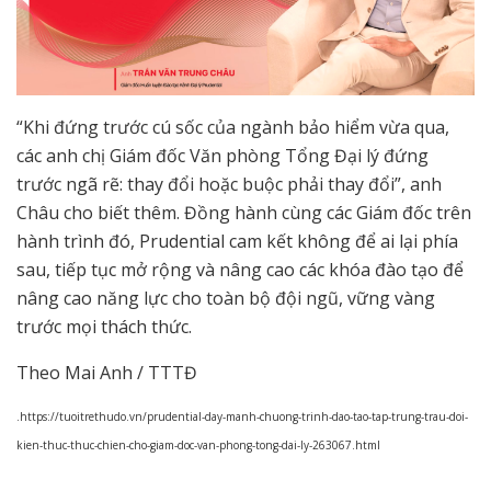
“Khi đứng trước cú sốc của ngành bảo hiểm vừa qua,
các anh chị Giám đốc Văn phòng Tổng Đại lý đứng
trước ngã rẽ: thay đổi hoặc buộc phải thay đổi”, anh
Châu cho biết thêm. Đồng hành cùng các Giám đốc trên
hành trình đó, Prudential cam kết không để ai lại phía
sau, tiếp tục mở rộng và nâng cao các khóa đào tạo để
nâng cao năng lực cho toàn bộ đội ngũ, vững vàng
trước mọi thách thức.
Theo Mai Anh / TTTĐ
.https://tuoitrethudo.vn/prudential-day-manh-chuong-trinh-dao-tao-tap-trung-trau-doi-
kien-thuc-thuc-chien-cho-giam-doc-van-phong-tong-dai-ly-263067.html