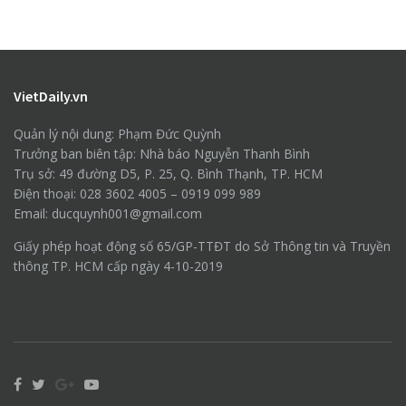
VietDaily.vn
Quản lý nội dung: Phạm Đức Quỳnh
Trưởng ban biên tập: Nhà báo Nguyễn Thanh Bình
Trụ sở: 49 đường D5, P. 25, Q. Bình Thạnh, TP. HCM
Điện thoại: 028 3602 4005 – 0919 099 989
Email: ducquynh001@gmail.com
Giấy phép hoạt động số 65/GP-TTĐT do Sở Thông tin và Truyền
thông TP. HCM cấp ngày 4-10-2019