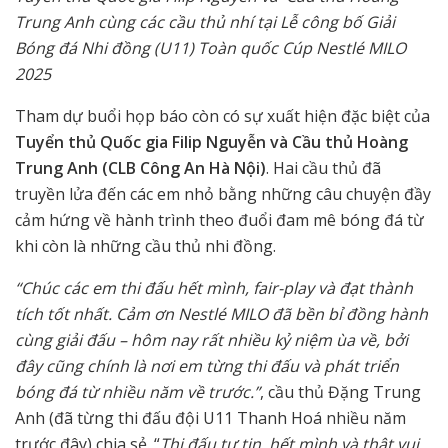
Trung Anh cùng các cầu thủ nhí tại Lễ công bố Giải
Bóng đá Nhi đồng (U11) Toàn quốc Cúp Nestlé MILO
2025
Tham dự buổi họp báo còn có sự xuất hiện đặc biệt của
Tuyển thủ Quốc gia Filip Nguyễn và Cầu thủ Hoàng
Trung Anh (CLB Công An Hà Nội)
. Hai cầu thủ đã
truyền lửa đến các em nhỏ bằng những câu chuyện đầy
cảm hứng về hành trình theo đuổi đam mê bóng đá từ
khi còn là những cầu thủ nhi đồng.
“Chúc các em thi đấu hết mình, fair-play và đạt thành
tích tốt nhất. Cảm ơn Nestlé MILO đã bền bỉ đồng hành
cùng giải đấu – hôm nay rất nhiều kỷ niệm ùa về, bởi
đây cũng chính là nơi em từng thi đấu và phát triển
bóng đá từ nhiều năm về trước.”
, cầu thủ Đặng Trung
Anh (đã từng thi đấu đội U11 Thanh Hoá nhiều năm
trước đây) chia sẻ. “
Thi đấu tự tin, hết mình và thật vui.