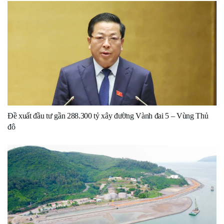
Đề xuất đầu tư gần 288.300 tỷ xây đường Vành đai 5 – Vùng Thủ
đô