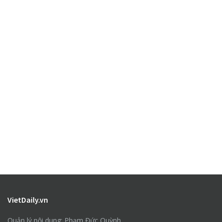
VietDaily.vn
Quản lý nội dung: Phạm Đức Quỳnh