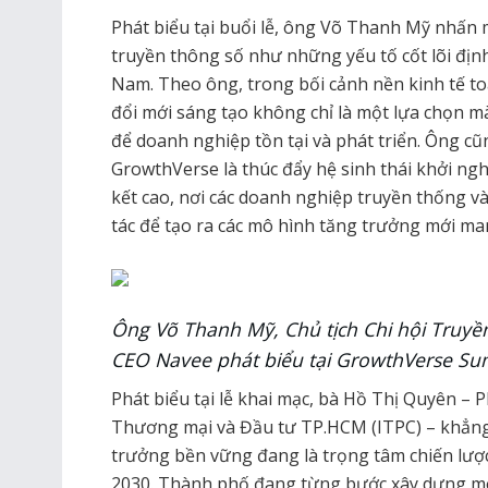
Phát biểu tại buổi lễ, ông Võ Thanh Mỹ nhấn 
truyền thông số như những yếu tố cốt lõi định
Nam. Theo ông, trong bối cảnh nền kinh tế to
đổi mới sáng tạo không chỉ là một lựa chọn mà
để doanh nghiệp tồn tại và phát triển. Ông 
GrowthVerse là thúc đẩy hệ sinh thái khởi nghi
kết cao, nơi các doanh nghiệp truyền thống 
tác để tạo ra các mô hình tăng trưởng mới ma
Ông Võ Thanh Mỹ, Chủ tịch Chi hội Truyề
CEO Navee phát biểu tại GrowthVerse Su
Phát biểu tại lễ khai mạc, bà Hồ Thị Quyên –
Thương mại và Đầu tư TP.HCM (ITPC) – khẳng 
trưởng bền vững đang là trọng tâm chiến lượ
2030. Thành phố đang từng bước xây dựng mô