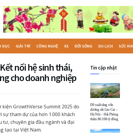
O DỤC
GIẢI TRÍ
CÔNG NGHỆ
XE
ĐỜI SỐNG
DU LỊCH
SỨC KH
t nối hệ sinh thái,
Tin cập nhật
ững cho doanh nghiệp
Đề xuất tăng vốn
sự kiện GrowthVerse Summit 2025 do
đường sắt Lào Cai –
ới sự tham dự của hơn 1.000 khách
Hà Nội – Hải Phòng
thêm 86.108 tỷ đồng
 tư, chuyên gia đầu ngành và đại
ng tạo tại Việt Nam.