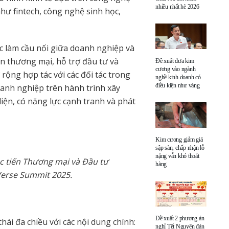
nhiều nhất hè 2026
hư fintech, công nghệ sinh học,
c làm cầu nối giữa doanh nghiệp và
ến thương mại, hỗ trợ đầu tư và
Đề xuất đưa kim
cương vào ngành
ộng hợp tác với các đối tác trong
nghề kinh doanh có
điều kiện như vàng
anh nghiệp trên hành trình xây
iện, có năng lực cạnh tranh và phát
Kim cương giảm giá
sập sàn, chấp nhận lỗ
nặng vẫn khó thoát
c tiến Thương mại và Đầu tư
hàng
Verse Summit 2025.
Đề xuất 2 phương án
i đa chiều với các nội dung chính:
nghỉ Tết Nguyên đán