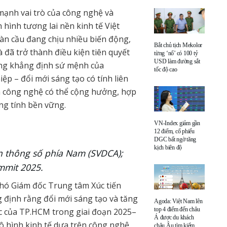
mạnh vai trò của công nghệ và
 hình tương lai nền kinh tế Việt
àn cầu đang chịu nhiều biến động,
Bắt chủ tịch Mekolor
 đã trở thành điều kiện tiên quyết
từng ‘nổ’ có 100 tỷ
USD làm đường sắt
cũng khẳng định sứ mệnh của
tốc độ cao
ệp – đổi mới sáng tạo có tính liên
và công nghệ có thể cộng hưởng, hợp
ng tính bền vững.
VN-Index giảm gần
12 điểm, cổ phiếu
DGC bất ngờ tăng
kịch biên độ
n thông số phía Nam (SVDCA);
mmit 2025.
 Phó Giám đốc Trung tâm Xúc tiến
định rằng đổi mới sáng tạo và tăng
Agoda: Việt Nam lên
top 4 điểm đến châu
c của TP.HCM trong giai đoạn 2025–
Á được du khách
 hình kinh tế dựa trên công nghệ
châu Âu tìm kiếm