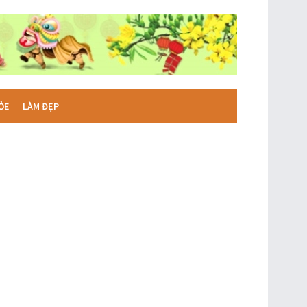
ỎE
LÀM ĐẸP