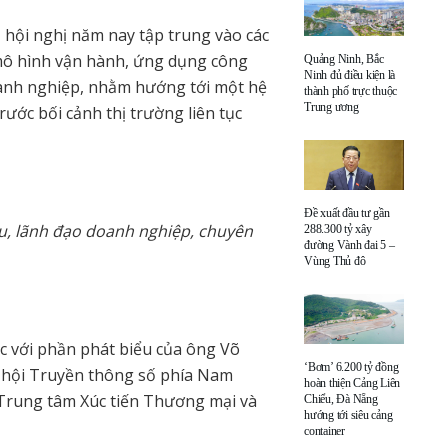
 hội nghị năm nay tập trung vào các
mô hình vận hành, ứng dụng công
Quảng Ninh, Bắc
Ninh đủ điều kiện là
oanh nghiệp, nhằm hướng tới một hệ
thành phố trực thuộc
Trung ương
rước bối cảnh thị trường liên tục
Đề xuất đầu tư gần
ểu, lãnh đạo doanh nghiệp, chuyên
288.300 tỷ xây
đường Vành đai 5 –
Vùng Thủ đô
 với phần phát biểu của ông Võ
‘Bơm’ 6.200 tỷ đồng
 hội Truyền thông số phía Nam
hoàn thiện Cảng Liên
Trung tâm Xúc tiến Thương mại và
Chiểu, Đà Nẵng
hướng tới siêu cảng
container