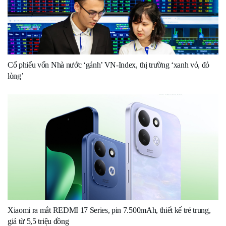
Cổ phiếu vốn Nhà nước ‘gánh’ VN-Index, thị trường ‘xanh vỏ, đỏ
lòng’
Xiaomi ra mắt REDMI 17 Series, pin 7.500mAh, thiết kế trẻ trung,
giá từ 5,5 triệu đồng