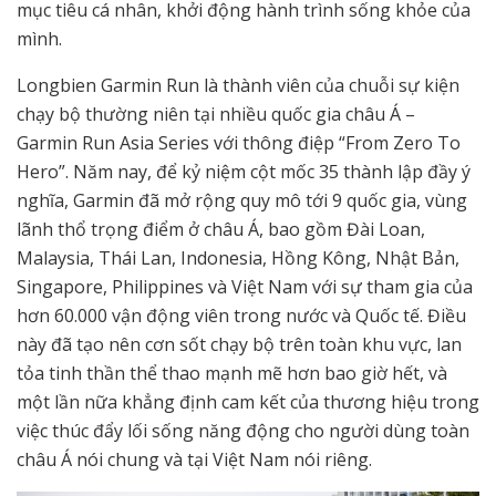
mục tiêu cá nhân, khởi động hành trình sống khỏe của
mình.
Longbien Garmin Run là thành viên của chuỗi sự kiện
chạy bộ thường niên tại nhiều quốc gia châu Á –
Garmin Run Asia Series với thông điệp “From Zero To
Hero”. Năm nay, để kỷ niệm cột mốc 35 thành lập đầy ý
nghĩa, Garmin đã mở rộng quy mô tới 9 quốc gia, vùng
lãnh thổ trọng điểm ở châu Á, bao gồm Đài Loan,
Malaysia, Thái Lan, Indonesia, Hồng Kông, Nhật Bản,
Singapore, Philippines và Việt Nam với sự tham gia của
hơn 60.000 vận động viên trong nước và Quốc tế. Điều
này đã tạo nên cơn sốt chạy bộ trên toàn khu vực, lan
tỏa tinh thần thể thao mạnh mẽ hơn bao giờ hết, và
một lần nữa khẳng định cam kết của thương hiệu trong
việc thúc đẩy lối sống năng động cho người dùng toàn
châu Á nói chung và tại Việt Nam nói riêng.