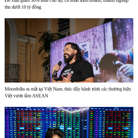
Đề xuất giảm 30% thuế cho hộ, cá nhân kinh doanh, doanh nghiệp
thu dưới 10 tỷ đồng
Moonfolks ra mắt tại Việt Nam, thúc đẩy hành trình các thương hiệu
Việt vươn tầm ASEAN