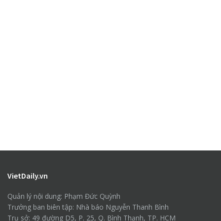
VietDaily.vn
Quản lý nội dung: Phạm Đức Quỳnh
Trưởng ban biên tập: Nhà báo Nguyễn Thanh Bình
Trụ sở: 49 đường D5, P. 25, Q. Bình Thạnh, TP. HCM