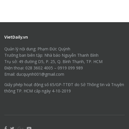
VietDaily.vn
Quản lý nội dung: Phạm Đức Quỳnh
Trưởng ban biên tập: Nhà báo Nguyễn Thanh Bình
Trụ sở: 49 đường D5, P. 25, Q. Bình Thạnh, TP. HCM
Điện thoại: 028 3602 4005 – 0919 099 989
Email: ducquynh001@gmail.com
Giấy phép hoạt động số 65/GP-TTĐT do Sở Thông tin và Truyền
thông TP. HCM cấp ngày 4-10-2019