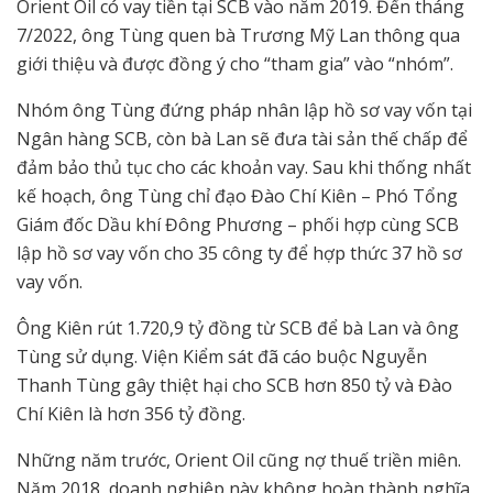
Orient Oil có vay tiền tại SCB vào năm 2019. Đến tháng
7/2022, ông Tùng quen bà Trương Mỹ Lan thông qua
giới thiệu và được đồng ý cho “tham gia” vào “nhóm”.
Nhóm ông Tùng đứng pháp nhân lập hồ sơ vay vốn tại
Ngân hàng SCB, còn bà Lan sẽ đưa tài sản thế chấp để
đảm bảo thủ tục cho các khoản vay. Sau khi thống nhất
kế hoạch, ông Tùng chỉ đạo Đào Chí Kiên – Phó Tổng
Giám đốc Dầu khí Đông Phương – phối hợp cùng SCB
lập hồ sơ vay vốn cho 35 công ty để hợp thức 37 hồ sơ
vay vốn.
Ông Kiên rút 1.720,9 tỷ đồng từ SCB để bà Lan và ông
Tùng sử dụng. Viện Kiểm sát đã cáo buộc Nguyễn
Thanh Tùng gây thiệt hại cho SCB hơn 850 tỷ và Đào
Chí Kiên là hơn 356 tỷ đồng.
Những năm trước, Orient Oil cũng nợ thuế triền miên.
Năm 2018, doanh nghiệp này không hoàn thành nghĩa