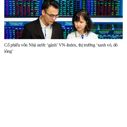
Cổ phiếu vốn Nhà nước ‘gánh’ VN-Index, thị trường ‘xanh vỏ, đỏ
lòng’