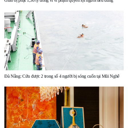
Grab bị phạt 1,36 tỷ đồng vì vi phạm quyền lợi người tiêu dùng
Đà Nẵng: Cứu được 2 trong số 4 người bị sóng cuốn tại Mũi Nghê