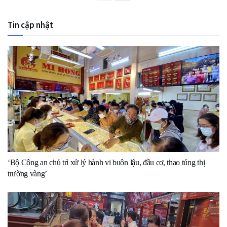
Tin cập nhật
‘Bộ Công an chủ trì xử lý hành vi buôn lậu, đầu cơ, thao túng thị
trường vàng’