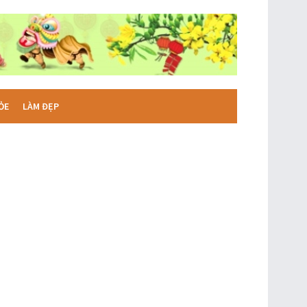
ỎE
LÀM ĐẸP