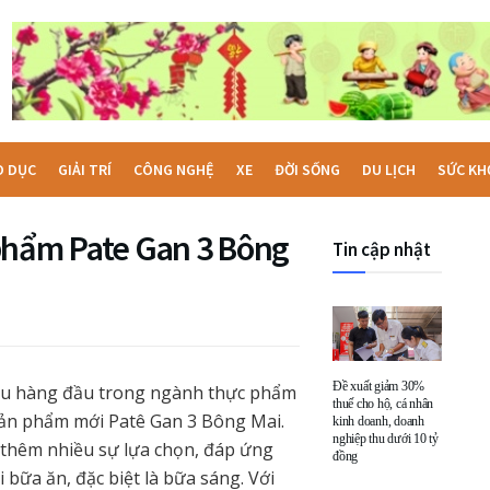
O DỤC
GIẢI TRÍ
CÔNG NGHỆ
XE
ĐỜI SỐNG
DU LỊCH
SỨC KH
phẩm Pate Gan 3 Bông
Tin cập nhật
Đề xuất giảm 30%
ệu hàng đầu trong ngành thực phẩm
thuế cho hộ, cá nhân
 sản phẩm mới Patê Gan 3 Bông Mai.
kinh doanh, doanh
nghiệp thu dưới 10 tỷ
thêm nhiều sự lựa chọn, đáp ứng
đồng
 bữa ăn, đặc biệt là bữa sáng. Với