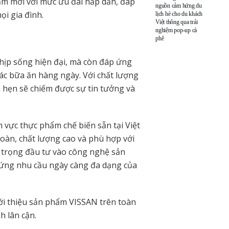
ẩm mới với mức ưu đãi hấp dẫn, đáp
nguồn cảm hứng du
ọi gia đình.
lịch hè cho du khách
Việt thông qua trải
nghiệm pop-up cà
phê
hịp sống hiện đại, mà còn đáp ứng
ác bữa ăn hàng ngày. Với chất lượng
a hẹn sẽ chiếm được sự tin tưởng và
h vực thực phẩm chế biến sẵn tại Việt
oàn, chất lượng cao và phù hợp với
ú trọng đầu tư vào công nghệ sản
p ứng nhu cầu ngày càng đa dạng của
ới thiệu sản phẩm VISSAN trên toàn
h lân cận.