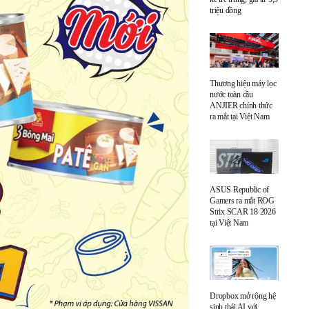
triệu đồng
Thương hiệu máy lọc
nước toàn cầu
ANJIER chính thức
ra mắt tại Việt Nam
ASUS Republic of
Gamers ra mắt ROG
Strix SCAR 18 2026
tại Việt Nam
Dropbox mở rộng hệ
sinh thái AI với