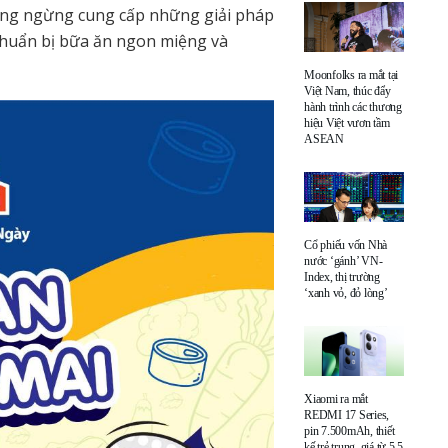
ông ngừng cung cấp những giải pháp
chuẩn bị bữa ăn ngon miệng và
Moonfolks ra mắt tại
Việt Nam, thúc đẩy
hành trình các thương
hiệu Việt vươn tầm
ASEAN
Cổ phiếu vốn Nhà
nước ‘gánh’ VN-
Index, thị trường
‘xanh vỏ, đỏ lòng’
Xiaomi ra mắt
REDMI 17 Series,
pin 7.500mAh, thiết
kế trẻ trung, giá từ 5,5