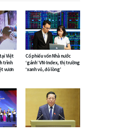
ại Việt
Cổ phiếu vốn Nhà nước
h trình
‘gánh’ VN-Index, thị trường
ệt vươn
‘xanh vỏ, đỏ lòng’