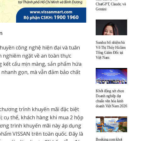
ChatGPT, Claude, và
Gemini
n
Sandoz bổ nhiệm bà
chuyền công nghệ hiện đại và tuân
Võ Thị Thúy Hà làm
Tổng Giám Đốc tại
ẩn nghiêm ngặt về an toàn thực
Việt Nam
g kết cấu mịn màng, sản phẩm hứa
n nhanh gọn, mà vẫn đảm bảo chất
Khởi động xét chọn
Doanh nghiệp đạt
chuẩn văn hóa kinh
doanh Việt Nam 2026
chương trình khuyến mãi đặc biệt
; cụ thể, khách hàng khi mua 2 hộp
ương trình khuyến mãi này áp dụng
 phẩm VISSAN trên toàn quốc. Đây là
Booking.com khơi