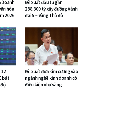
n Doanh
Đề xuất đầu tư gần
văn hóa
288.300 tỷ xây đường Vành
am 2026
đai 5 – Vùng Thủ đô
 12
Đề xuất đưa kim cương vào
C bất
ngành nghề kinh doanh có
 độ
điều kiện như vàng