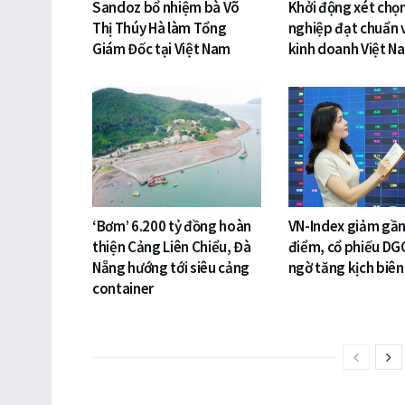
Sandoz bổ nhiệm bà Võ
Khởi động xét chọ
Thị Thúy Hà làm Tổng
nghiệp đạt chuẩn 
Giám Đốc tại Việt Nam
kinh doanh Việt N
‘Bơm’ 6.200 tỷ đồng hoàn
VN-Index giảm gần
thiện Cảng Liên Chiểu, Đà
điểm, cổ phiếu DG
Nẵng hướng tới siêu cảng
ngờ tăng kịch biên
container