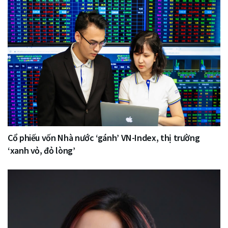
Cổ phiếu vốn Nhà nước ‘gánh’ VN-Index, thị trường
‘xanh vỏ, đỏ lòng’