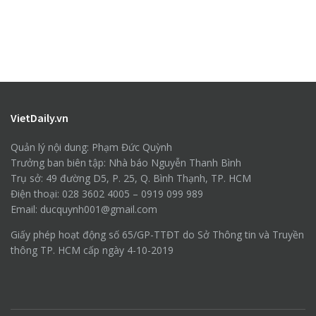
VietDaily.vn
Quản lý nội dung: Phạm Đức Quỳnh
Trưởng ban biên tập: Nhà báo Nguyễn Thanh Bình
Trụ sở: 49 đường D5, P. 25, Q. Bình Thạnh, TP. HCM
Điện thoại: 028 3602 4005 – 0919 099 989
Email: ducquynh001@gmail.com
Giấy phép hoạt động số 65/GP-TTĐT do Sở Thông tin và Truyền
thông TP. HCM cấp ngày 4-10-2019