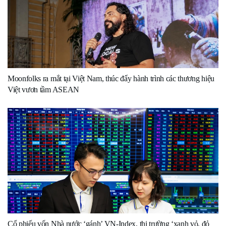
Moonfolks ra mắt tại Việt Nam, thúc đẩy hành trình các thương hiệu
Việt vươn tầm ASEAN
Cổ phiếu vốn Nhà nước ‘gánh’ VN-Index, thị trường ‘xanh vỏ, đỏ