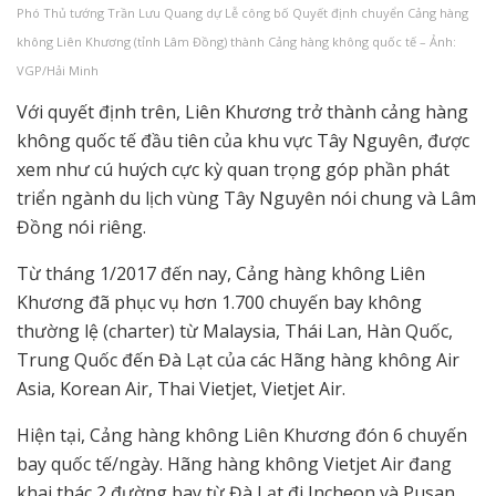
Phó Thủ tướng Trần Lưu Quang dự Lễ công bố Quyết định chuyển Cảng hàng
không Liên Khương (tỉnh Lâm Đồng) thành Cảng hàng không quốc tế – Ảnh:
VGP/Hải Minh
Với quyết định trên, Liên Khương trở thành cảng hàng
không quốc tế đầu tiên của khu vực Tây Nguyên, được
xem như cú huých cực kỳ quan trọng góp phần phát
triển ngành du lịch vùng Tây Nguyên nói chung và Lâm
Đồng nói riêng.
Từ tháng 1/2017 đến nay, Cảng hàng không Liên
Khương đã phục vụ hơn 1.700 chuyến bay không
thường lệ (charter) từ Malaysia, Thái Lan, Hàn Quốc,
Trung Quốc đến Đà Lạt của các Hãng hàng không Air
Asia, Korean Air, Thai Vietjet, Vietjet Air.
Hiện tại, Cảng hàng không Liên Khương đón 6 chuyến
bay quốc tế/ngày. Hãng hàng không Vietjet Air đang
khai thác 2 đường bay từ Đà Lạt đi Incheon và Pusan