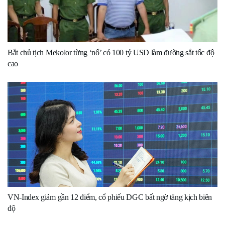
Bắt chủ tịch Mekolor từng ‘nổ’ có 100 tỷ USD làm đường sắt tốc độ
cao
VN-Index giảm gần 12 điểm, cổ phiếu DGC bất ngờ tăng kịch biên
độ