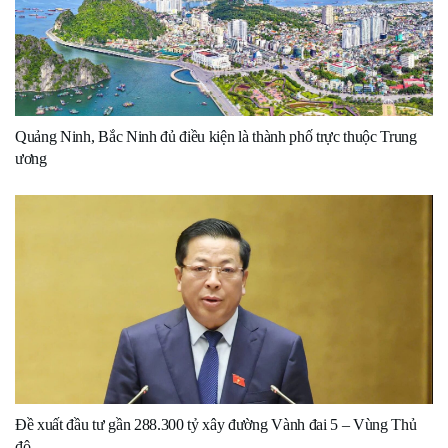
Quảng Ninh, Bắc Ninh đủ điều kiện là thành phố trực thuộc Trung
ương
Đề xuất đầu tư gần 288.300 tỷ xây đường Vành đai 5 – Vùng Thủ
đô