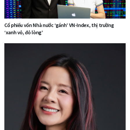
Cổ phiếu vốn Nhà nước ‘gánh’ VN-Index, thị trường
‘xanh vỏ, đỏ lòng’