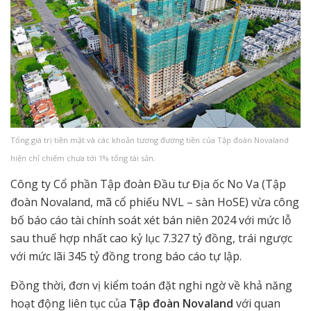
Tổng giá trị tiền mặt và các khoản tương đương tiền của Tập đoàn Novaland
hiện chỉ chiếm chưa tới 1% tổng tài sản.
Công ty Cổ phần Tập đoàn Đầu tư Địa ốc No Va (Tập
đoàn Novaland, mã cổ phiếu NVL – sàn HoSE) vừa công
bố báo cáo tài chính soát xét bán niên 2024 với mức lỗ
sau thuế hợp nhất cao kỷ lục 7.327 tỷ đồng, trái ngược
với mức lãi 345 tỷ đồng trong báo cáo tự lập.
Đồng thời, đơn vị kiểm toán đặt nghi ngờ về khả năng
hoạt động liên tục của
Tập đoàn Novaland
với quan