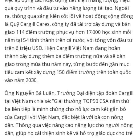
việc áp dụng các hoạt động tiết kiệm năng lượng, hiệu
quả quy trình và đầu tư vào năng lượng tái tạo. Ngoài
ra, thông qua sáng kiến cốt lõi về hoạt động cộng đồng
là Quỹ Cargill Cares, công ty đã tài trợ xây dựng và bàn
giao 114 điểm trường phục vụ hơn 17.000 học sinh mỗi
năm tại 54 tỉnh thành trên cả nước, với tổng vốn đầu tư
trên 6 triệu USD. Hiện Cargill Việt Nam đang hoàn
thành xây dựng thêm ba điểm trường nữa và sẽ bàn
giao trong mùa thu năm nay, từng bước đến gần mục
tiêu cam kết xây dựng 150 điểm trường trên toàn quốc
vào năm 2030.
Ông Nguyễn Bá Luân, Trưởng Đại diện tập đoàn Cargill
tại Việt Nam chia sẻ: “Giải thưởng TOP50 CSA năm thứ
ba liên tiếp là minh chứng cho nỗ lực cam kết gắn bó
của Cargill với Việt Nam, đặc biệt là với bà con nông
dân. Thông qua việc nâng cao năng lực cho người nông
dân, giúp họ cải thiện sinh kế và hỗ trợ giáo dục cho trẻ