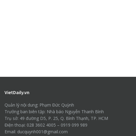
VietDaily.vn
Quản lý nội dung: Phạm Đức Quỳnh
Trưởng ban biên tập: Nhà báo Nguyễn Thanh Bình
Trụ sở: 49 đường D5, P. 25, Q. Bình Thạnh, TP. HCM
Điện thoại: 028 3602 4005 – 0919 099 989
Email: ducquynh001@gmail.com