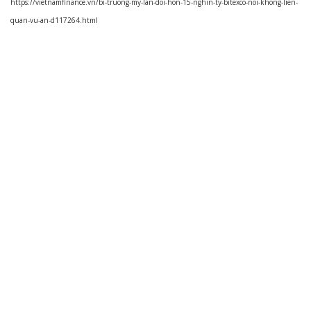
https://vietnamfinance.vn/bi-truong-my-lan-doi-hon-15-nghin-ty-bitexco-noi-khong-lien-
quan-vu-an-d117264.html