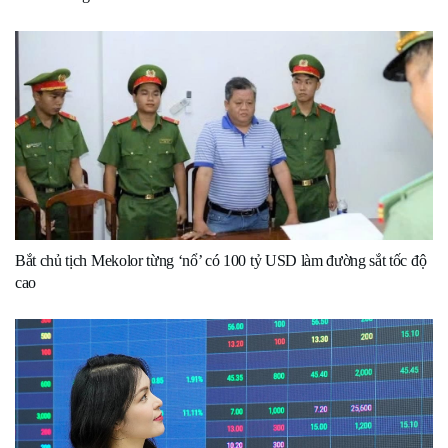
Bắt chủ tịch Mekolor từng ‘nổ’ có 100 tỷ USD làm đường sắt tốc độ
cao