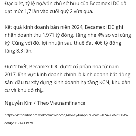
Đặc biệt, tỷ lệ nợ/vốn chủ sở hữu của Becamex IDC đã
đạt mức 1,7 lần vào cuối quý 2 vừa qua.
Kết quả kinh doanh bán niên 2024, Becamex IDC ghi
nhận doanh thu 1.971 tỷ đồng, tăng nhẹ 4% so với cùng
kỳ. Cùng với đó, lợi nhuận sau thuế đạt 406 tỷ đồng,
tăng 8,3 lần.
Được biết, Becamex IDC được cổ phần hoá từ năm
2017, lĩnh vực kinh doanh chính là kinh doanh bất động
sản; đầu tư xây dựng kinh doanh hạ tầng KCN, khu dân
cư và khu đô thị,…
Nguyễn Kim / Theo Vietnamfinance
https://vietnamfinance.vn/becamex-idc-tong-no-vay-trai-phieu-nam-2024-vuot-2100-ty-
dong-d117441.html