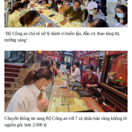
‘Bộ Công an chủ trì xử lý hành vi buôn lậu, đầu cơ, thao túng thị
trường vàng’
Chuyển thông tin sang Bộ Công an với 7 cá nhân bán vàng không rõ
nguồn gốc hơn 2.000 tỷ