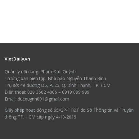
VietDaily.vn
Quản lý nội dung: Phạm Đức Quỳnh
Trưởng ban biên tập: Nhà báo Nguyễn Thanh Bình
Trụ sở: 49 đường D5, P. 25, Q. Bình Thạnh, TP. HCM
Điện thoại: 028 3602 4005 – 0919 099 989
Email: ducquynh001@gmail.com
Giấy phép hoạt động số 65/GP-TTĐT do Sở Thông tin và Truyền
thông TP. HCM cấp ngày 4-10-2019