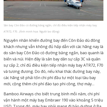
Sân bay Côn Đảo có đường băng ngắn, chỉ đủ điều kiện tiếp nhận máy bay
ATR72, F70…(Ảnh minh họa: Người lao động)
Nguyên nhân khiến đường bay đến Côn Đảo dù đông
khách nhưng vẫn không đủ hấp dẫn với các hãng nay là
do sân bay Côn Đảo có đường băng ngắn, bao quanh là
biển và núi. Hiện đây là sân bay dân sự cấp 3C và quân
sự cấp 2, chỉ đủ điều kiện tiếp nhận máy bay ATR72, F70
và tương đương. Do đó, nếu khai thác đường bay này,
các hãng sẽ phải tốn chi phí đầu tư một loại tàu bay
mới, cộng thêm chi phí đào tạo phi công, thợ máy…
Bamboo Airways cho biết trung bình mỗi năm, chi phí
vận hành một máy bay Embraer 190 vào khoảng 5 triệu
USD. Trong đó, máy bay phải mang đi bảo dưỡng ở Ba