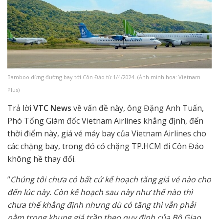
Bamboo dừng đường bay tới Côn Đảo từ 1/4/2024. (Ảnh minh họa: Vietnam
Plus)
Trả lời
VTC News
về vấn đề này, ông Đặng Anh Tuấn,
Phó Tổng Giám đốc Vietnam Airlines khẳng định, đến
thời điểm này, giá vé máy bay của Vietnam Airlines cho
các chặng bay, trong đó có chặng TP.HCM đi Côn Đảo
không hề thay đổi.
“
Chúng tôi chưa có bất cứ kế hoạch tăng giá vé nào cho
đến lúc này. Còn kế hoạch sau này như thế nào thì
chưa thể khẳng định nhưng dù có tăng thì vẫn phải
nằm trong khung giá trần theo quy định của Bộ Giao