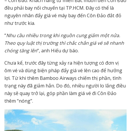
– Côn Đảo. Khách hàng từ miền Bắc muốn đến Côn Đảo
đều phải bay nối chuyến tại TP.HCM. Đây có thể là
nguyên nhân đẩy giá vé máy bay đến Côn Đảo đắt đỏ
như trước kia.
“
Nhu cầu nhiều trong khi nguồn cung giảm một nửa.
Theo quy luật thị trường thì chắc chắn giá vé sẽ nhanh
chóng tăng lên
“, anh Hiếu dự báo.
Chưa kể, trước đây từng xảy ra hiện tượng có đơn vị
ôm vé và dùng biện pháp đẩy giá vé lên cao để hưởng
lợi. Từ khi thêm Bamboo Airways chiếm thị phần, tình
trạng này đã giảm hẳn. Do đó, nhiều người lo lắng điều
này sẽ quay trở lại, góp phần làm giá vé đi Côn Đảo
thêm “nóng”.