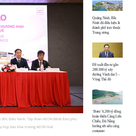
Quảng Ninh, Bắc
Ninh đủ điều kiện là
thành phố trực thuộc
Trung ương
Đề xuất đầu tư gần
288.300 tỷ xây
đường Vành đai 5 –
Vùng Thủ đô
‘Bơm’ 6.200 tỷ đồng
hoàn thiện Cảng Liên
ám đốc Điều hành, Tập đoàn AEON (Nhật Bản) phụ
Chiểu, Đà Nẵng
hướng tới siêu cảng
dự họp báo khai trương AEON Huế.
container