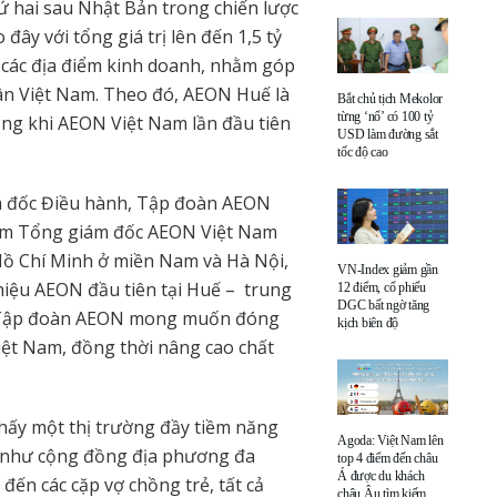
ứ hai sau Nhật Bản trong chiến lược
ây với tổng giá trị lên đến 1,5 tỷ
 các địa điểm kinh doanh, nhằm góp
ân Việt Nam. Theo đó, AEON Huế là
Bắt chủ tịch Mekolor
từng ‘nổ’ có 100 tỷ
ọng khi AEON Việt Nam lần đầu tiên
USD làm đường sắt
tốc độ cao
m đốc Điều hành, Tập đoàn AEON
kiêm Tổng giám đốc AEON Việt Nam
 Hồ Chí Minh ở miền Nam và Hà Nội,
VN-Index giảm gần
thiệu AEON đầu tiên tại Huế – trung
12 điểm, cổ phiếu
DGC bất ngờ tăng
n. Tập đoàn AEON mong muốn đóng
kịch biên độ
Việt Nam, đồng thời nâng cao chất
hấy một thị trường đầy tiềm năng
Agoda: Việt Nam lên
 như cộng đồng địa phương đa
top 4 điểm đến châu
Á được du khách
đến các cặp vợ chồng trẻ, tất cả
châu Âu tìm kiếm