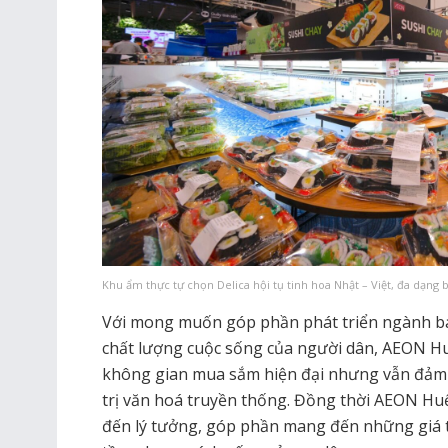
Khu ẩm thực tự chọn Delica hội tụ tinh hoa Nhật – Việt, đa dạn
Với mong muốn góp phần phát triển ngành bán
chất lượng cuộc sống của người dân, AEON 
không gian mua sắm hiện đại nhưng vẫn đảm 
trị văn hoá truyền thống. Đồng thời AEON H
đến lý tưởng, góp phần mang đến những giá t