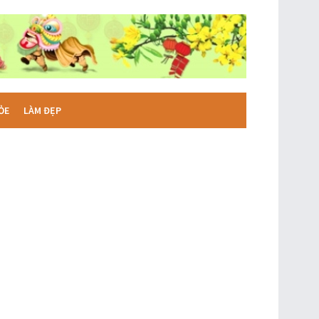
ỎE
LÀM ĐẸP