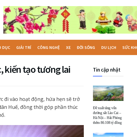
O DỤC
GIẢI TRÍ
CÔNG NGHỆ
XE
ĐỜI SỐNG
DU LỊCH
SỨC KH
 kiến tạo tương lai
Tin cập nhật
c đi vào hoạt động, hứa hẹn sẽ trở
dân Huế, đồng thời góp phần thúc
Đề xuất tăng vốn
đường sắt Lào Cai –
hố.
Hà Nội – Hải Phòng
thêm 86.108 tỷ đồng