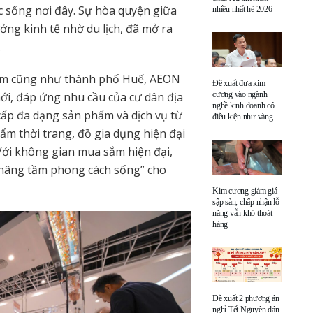
c sống nơi đây. Sự hòa quyện giữa
nhiều nhất hè 2026
ởng kinh tế nhờ du lịch, đã mở ra
.
 Nam cũng như thành phố Huế, AEON
Đề xuất đưa kim
, đáp ứng nhu cầu của cư dân địa
cương vào ngành
nghề kinh doanh có
p đa dạng sản phẩm và dịch vụ từ
điều kiện như vàng
ẩm thời trang, đồ gia dụng hiện đại
Với không gian mua sắm hiện đại,
 “nâng tầm phong cách sống” cho
Kim cương giảm giá
sập sàn, chấp nhận lỗ
nặng vẫn khó thoát
hàng
Đề xuất 2 phương án
nghỉ Tết Nguyên đán