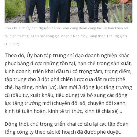
Phó Chủ tịch Ủy ban Nguyễn Cảnh Toàn cùng đoàn công tác Ủy ban khảo sát
tại hiện trường Dự án mở rộng giai đoạn 2 Nhà máy Gang thép Thái Nguyên
(TISCO 2).
Theo đó, Ủy ban tập trung chỉ đạo doanh nghiệp khắc
phục bằng được những tồn tại, hạn chế trong sản xuất,
kinh doanh; triển khai đầu tư có trọng tâm, trọng điểm,
tập trung cho 3 đột phá chiến lược của đất nước (thể
chế, hạ tầng, nhân lực), làm mới 3 động lực tăng trưởng
cũ (đầu tư, xuất khẩu, tiêu dùng) và bổ sung các động
lực tăng trưởng mới (chuyển đổi số, chuyển đổi xanh,
kinh tế tuần hoàn, kinh tế tri thức, kinh tế chia sẻ)…
Đồng thời, chú trọng triển khai cơ cấu lại các tập đoàn,
tổng công ty theo các kế hoạch đã được phê duyệt,