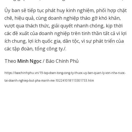
Ủy ban sẽ tiếp tục phát huy kinh nghiệm, phối hợp chặt
chẽ, hiệu quả, cùng doanh nghiệp tháo gỡ khó khăn,
vượt qua thách thức, giải quyết nhanh chóng, kịp thời
các đề xuất của doanh nghiệp trên tinh thần tất cả vì lợi
ích chung, lợi ích quốc gia, dân tộc, vì sự phát triển của
các tập đoàn, tổng công ty./.
Theo
Minh Ngọc
/ Báo Chính Phủ
https://baochinhphu.vn/19-tap-doan-tong-cong-ty-thuoc-uy-ban-quan-ly-von-nha-nuoc-
tai-doanh-nghiep-but-pha-manh-me-102241018113301733.htm