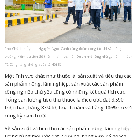
Phó Chủ tịch Ủy ban Nguyễn Ngọc Cảnh cùng đoàn công tác thị sát công
trường, kiểm tra tiến độ triển khai thực hiện Dự án mở rộng nhà ga hành khách
T2 Cảng hàng không quốc tế Nội Bài.
Một lĩnh vực khác như thuốc lá, sản xuất và tiêu thụ các
sản phẩm nông, lâm nghiệp, sản xuất các sản phẩm
công nghiệp chủ yếu cũng có những kết quả tích cực:
Tổng sản lượng tiêu thụ thuốc lá điếu ước đạt 3.590
triệu bao, bằng 83% kế hoạch năm và bằng 106% so với
cùng kỳ năm trước.
Về sản xuất và tiêu thụ các sản phẩm nông, lâm nghiệp,
trồng rừng mới ước đạt 2.428 ha, bằng 83% kế hoạch